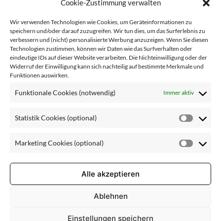
Cookie-Zustimmung verwalten
Sérum Hydro Intensif
Fruitacide AHA Peeling
Pads
Wir verwenden Technologien wie Cookies, um Geräteinformationen zu
speichern und/oder darauf zuzugreifen. Wir tun dies, um das Surferlebnis zu
verbessern und (nicht) personalisierte Werbung anzuzeigen. Wenn Sie diesen
Technologien zustimmen, können wir Daten wie das Surfverhalten oder
eindeutige IDs auf dieser Website verarbeiten. Die Nichteinwilligung oder der
Widerruf der Einwilligung kann sich nachteilig auf bestimmte Merkmale und
Funktionen auswirken.
Funktionale Cookies (notwendig)
Immer aktiv
Statistik Cookies (optional)
Statisti
Cookie
HYALURON+ Contour
Créme de Soin Anti-Âge
Marketing Cookies (optional)
(optiona
Market
Lift
Cookie
(optiona
Alle akzeptieren
Ablehnen
Einstellungen speichern