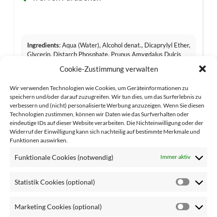
Ingredients
: Aqua (Water), Alcohol denat., Dicaprylyl Ether,
Glycerin, Distarch Phosphate, Prunus Amygdalus Dulcis
(Sweet Almond) Oil, Tocopheryl Acetate, Panthenol,
Cookie-Zustimmung verwalten
Hamamelis Virginiana (Witch Hazel) Leaf Water, Cucumis
Melo (Melon) Fruit Extract, Parfum (Fragrance), Amyl
Wir verwenden Technologien wie Cookies, um Geräteinformationen zu
Salicylate, Linalyl Acetate, Menthol, Methyl Salicylate,
speichern und/oder darauf zuzugreifen. Wir tun dies, um das Surferlebnis zu
Tetramethyl Acetyloctahydronaphthalenes, Vanillin, Citrus
verbessern und (nicht) personalisierte Werbung anzuzeigen. Wenn Sie diesen
Aurantium Peel Oil, Lavandula Oil/Extract, Pogostemon
Technologien zustimmen, können wir Daten wie das Surfverhalten oder
Cablin Oil, Isoeugenyl Acetate, Pinene, Citral, Benzyl
eindeutige IDs auf dieser Website verarbeiten. Die Nichteinwilligung oder der
Salicylate, Coumarin, Geraniol, Acrylates/C10-30 Alkyl
Widerruf der Einwilligung kann sich nachteilig auf bestimmte Merkmale und
Acrylate Crosspolymer, Sodium Stearoyl Glutamate,
Funktionen auswirken.
Carnosine, Allantoin, Xanthan Gum, Tetrahydroxypropyl
Ethylenediamin, Sodium Gluconate, Bisabolol, Lecithin,
Funktionale Cookies (notwendig)
Immer aktiv
Tocopherol, Ascorbyl Palmitate, Citric Acid Die auf unserer
Website aufgeführten Inhaltsstoffe entsprechen dem
Statistik Cookies (optional)
aktuellen Stand der Rezeptur zum Zeitpunkt der
Statisti
Veröffentlichung. Da wir bei LBC kontinuierlich an der
Cookie
Weiterentwicklung unserer Pflegeprodukte arbeiten und
Marketing Cookies (optional)
(optiona
neue wissenschaftliche Erkenntnisse in unsere
Market