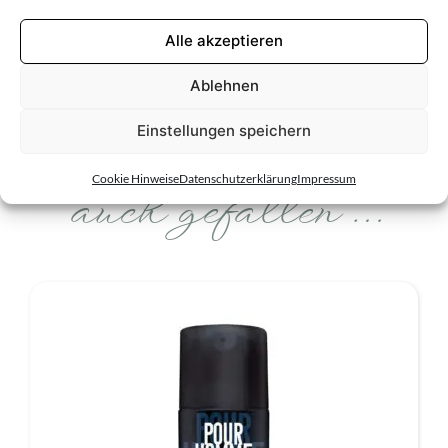
Formulierungen einfließen lassen, kann es in Einzelfällen zu
Cookie
Abweichungen kommen. Maßgeblich ist stets die
(optiona
Alle akzeptieren
Deklaration auf der jeweiligen Produktverpackung.
Ablehnen
Einstellungen speichern
Das könnte dir
Cookie Hinweise
Datenschutzerklärung
Impressum
auch gefallen …