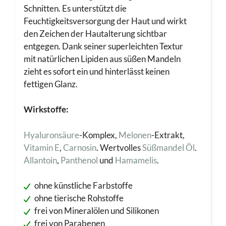
Schnitten. Es unterstützt die
Feuchtigkeitsversorgung der Haut und wirkt
den Zeichen der Hautalterung sichtbar
entgegen. Dank seiner superleichten Textur
mit natürlichen Lipiden aus süßen Mandeln
zieht es sofort ein und hinterlässt keinen
fettigen Glanz.
Wirkstoffe:
Hyaluronsäure
-Komplex,
Melonen
-Extrakt,
Vitamin E
,
Carnosin
. Wertvolles
Süßmandel Öl
.
Allantoin
,
Panthenol
und
Hamamelis
.
ohne künstliche Farbstoffe
ohne tierische Rohstoffe
frei von Mineralölen und Silikonen
frei von Parabenen