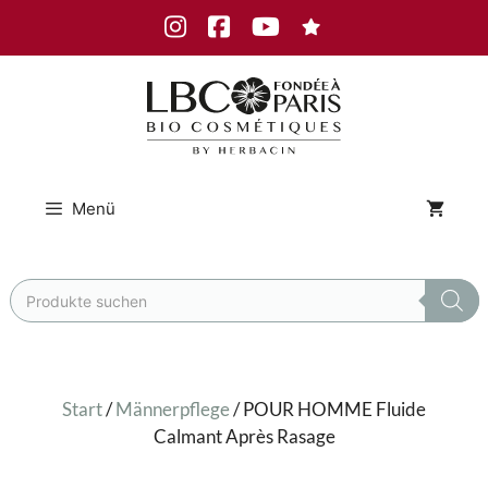
Zum
Instagram
Facebook
Youtube
Inhalt
springen
Menü
Products
search
Start
/
Männerpflege
/ POUR HOMME Fluide
Calmant Après Rasage