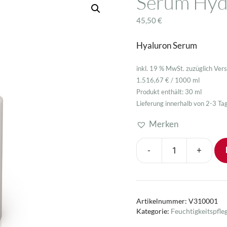
Sérum Hydr
Spezialpflege
45,50
€
Hyaluron Serum
inkl. 19 % MwSt.
zuzüglich
Ver
1.516,67
€
/
1000
ml
Produkt enthält: 30
ml
Lieferung innerhalb von 2-3 Ta
Merken
-
+
Sérum
Hydro
Intensif
Menge
Artikelnummer:
V310001
Kategorie:
Feuchtigkeitspfle