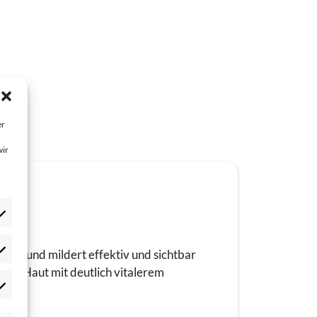
er
wir
 auf und mildert effektiv und sichtbar
atistik
tete Haut mit deutlich vitalerem
okies
ptional)
rketing
okies