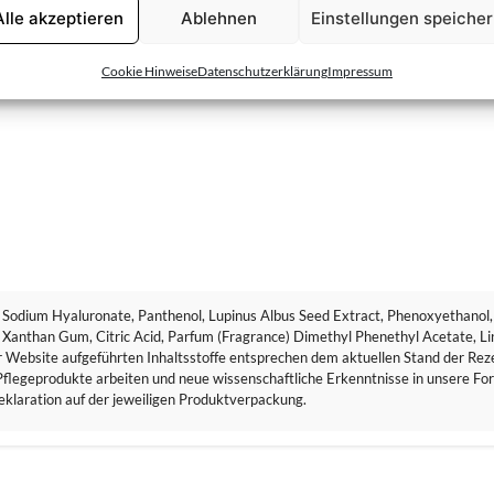
(o
Alle akzeptieren
Ablehnen
Einstellungen speiche
trakt,
Panthenol
und
Allantoin
.
Cookie Hinweise
Datenschutzerklärung
Impressum
, Sodium Hyaluronate, Panthenol, Lupinus Albus Seed Extract, Phenoxyethanol, C
 Xanthan Gum, Citric Acid, Parfum (Fragrance) Dimethyl Phenethyl Acetate, Lin
rer Website aufgeführten Inhaltsstoffe entsprechen dem aktuellen Stand der Rez
flegeprodukte arbeiten und neue wissenschaftliche Erkenntnisse in unsere Formu
klaration auf der jeweiligen Produktverpackung.