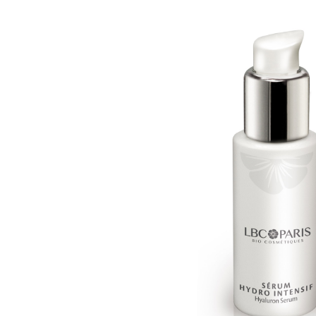
Schisandra Anti-Aging-Pflege
Seren & Konzentrate
Sondergrößen/ Reisegrößen
Alle Produkte ansehen