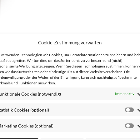
Cookie-Zustimmung verwalten
 verwenden Technologien wie Cookies, um Geräteinformationen zu speichern und/od
auf zuzugreifen. Wir tun dies, um das Surferlebnis zu verbessern und (nicht)
sonalisierte Werbung anzuzeigen. Wenn Sie diesen Technologien zustimmen, können 
en wie das Surfverhalten oder eindeutige IDs auf dieser Website verarbeiten. Die
IONEN
hteinwilligung oder der Widerruf der Einwilligung kann sich nachteilig auf bestimmte
kmale und Funktionen auswirken.
unktionale Cookies (notwendig)
Immer aktiv
tatistik Cookies (optional)
onsäure
und dem Extrakt aus Weißen Lupinen polstert die Haut
St
Haut wird angeregt, das Ergebnis ist eine optimal durchfeuch
Co
arketing Cookies (optional)
(o
Ma
Co