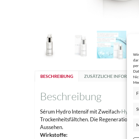
Wir
dar
per
Dat
BESCHREIBUNG
ZUSÄTZLICHE INFORMAT
Nic
Mer
Beschreibung
F
S
Sérum Hydro Intensif mit Zweifach-
Hyalur
Trockenheitsfältchen. Die Regeneration der 
M
Aussehen.
Wirkstoffe: