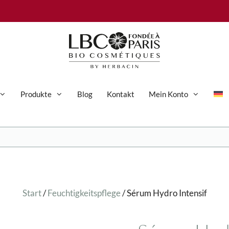
Produkte
Blog
Kontakt
Mein Konto
Anti-Aging-Pflege
Augenpflege
Gesichtspflege
Start
/
Feuchtigkeitspflege
/ Sérum Hydro Intensif
Hand- und Körperpflege
Körperpflege
Reinigung & Peeling