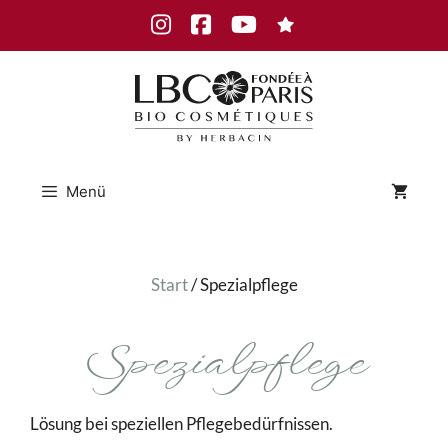
Zum
Instagram
Facebook
Youtube
Inhalt
springen
Menü
Start
/ Spezialpflege
Spezialpflege
Lösung bei speziellen Pflegebedürfnissen.