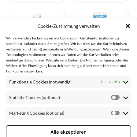
Cookie-Zustimmung verwalten
Wir verwenden Technologien wie Cookies, um Geräteinformationen zu
speichern und/oder darauf zuzugreifen. Wir tun dies, um das Surferlebnis zu
verbessern und (nicht) personalisierte Werbung anzuzeigen. Wenn Sie diesen
Technologien zustimmen, können wir Daten wie das Surfverhalten oder
eindeutige IDs auf dieser Website verarbeiten. Die Nichteinwilligung oder der
Widerruf der Einwilligung kann sich nachteilig auf bestimmte Merkmale und
Funktionen auswirken.
Sérum Fruitacide
Baume à Lêvres
Funktionale Cookies (notwendig)
Immer aktiv
Statistik Cookies (optional)
Statisti
Cookie
Marketing Cookies (optional)
Pflegebedarf
(optiona
Market
Cookie
(optiona
Alle akzeptieren
empfindliche Haut