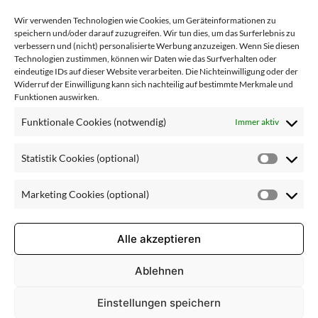
Wir verwenden Technologien wie Cookies, um Geräteinformationen zu
speichern und/oder darauf zuzugreifen. Wir tun dies, um das Surferlebnis zu
verbessern und (nicht) personalisierte Werbung anzuzeigen. Wenn Sie diesen
PLZ & Ort*
Technologien zustimmen, können wir Daten wie das Surfverhalten oder
eindeutige IDs auf dieser Website verarbeiten. Die Nichteinwilligung oder der
Widerruf der Einwilligung kann sich nachteilig auf bestimmte Merkmale und
Funktionen auswirken.
Telefonnummer*
Funktionale Cookies (notwendig)
Immer aktiv
Statistik Cookies (optional)
Statisti
Cookie
Betreff*:
Marketing Cookies (optional)
(optiona
Market
(bitte auswählen)
Cookie
(optiona
Alle akzeptieren
Ablehnen
Ihre Nachricht an uns
Einstellungen speichern