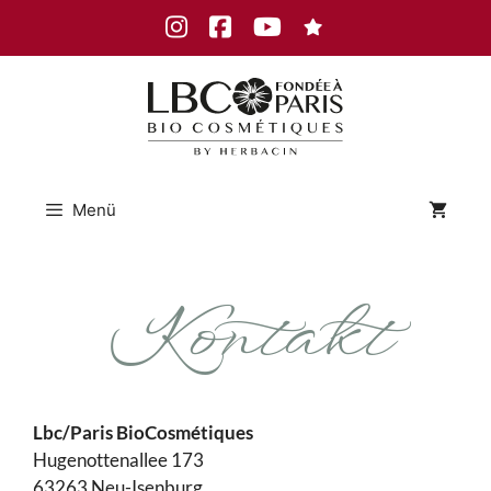
Zum
Instagram
Facebook
Youtube
Inhalt
springen
Menü
Kontakt
Lbc/Paris BioCosmétiques
Hugenottenallee 173
63263 Neu-Isenburg