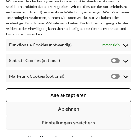
Wir verwenden Technologien wie Cookies, um Geräteinformationen zu
schönsten Tag
speichern und/oder darauf zuzugreifen. Wir tun dies, um das Surferlebnis zu
verbessern und (nicht) personalisierte Werbung anzuzeigen. Wenn Sie diesen
Technologien zustimmen, können wir Daten wie das Surfverhalten oder
29. April 2022
eindeutige IDs auf dieser Website verarbeiten. Die Nichteinwilligung oder der
Widerruf der Einwilligung kann sich nachteilig auf bestimmte Merkmale und
Funktionen auswirken.
Funktionale Cookies (notwendig)
Immer aktiv
Statistik Cookies (optional)
Statisti
Cookie
Marketing Cookies (optional)
(optiona
Market
Cookie
(optiona
Alle akzeptieren
Ablehnen
Der Last Minute Pflegeplan für die Braut Das große
Einstellungen speichern
Ereignis ist lange geplant und wirklich alles soll
perfekt sein. Grund genug, sich rechtzeitig darauf