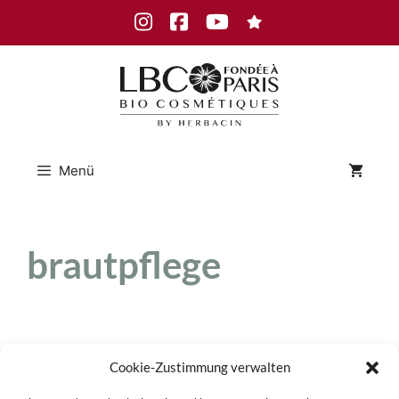
Zum
Instagram
Facebook
Youtube
Inhalt
springen
Menü
brautpflege
Schöne Haut am
Cookie-Zustimmung verwalten