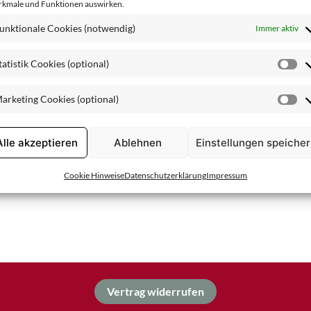
kmale und Funktionen auswirken.
Spezialpflege
unktionale Cookies (notwendig)
Immer aktiv
tatistik Cookies (optional)
St
Co
arketing Cookies (optional)
(o
Ma
Co
(o
Alle akzeptieren
Ablehnen
Einstellungen speiche
Cookie Hinweise
Datenschutzerklärung
Impressum
Vertrag widerrufen