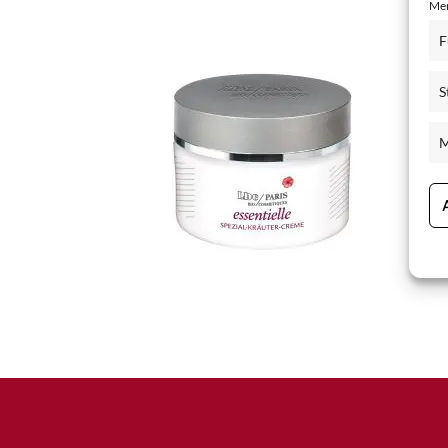
Mer
Schisandra Anti-Aging-Pflege
F
Seren & Konzentrate
S
Sondergrößen/ Reisegrößen
Alle Produkte ansehen
M