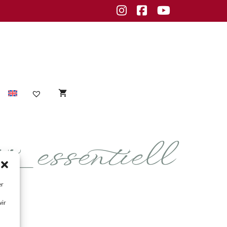
Instagram
Facebook
Youtube
essentiell
Sensible Haut
empfindliche Haut
Unreine Haut
er
Unreinheiten
wir
fettige Haut
normale Haut