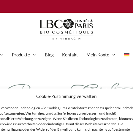
Produkte
Blog
Kontakt
Mein Konto
Paris_Etikett_
Anti-Aging-Pflege
Augenpflege
Cookie-Zustimmung verwalten
Gesichtspflege
e
 verwenden Technologien wie Cookies, um Geräteinformationen zu speichern und/od
Hand- und Körperpflege
auf zuzugreifen. Wir tun dies, um das Surferlebnis zu verbessern und (nicht)
sonalisierte Werbung anzuzeigen. Wenn Sie diesen Technologien zustimmen, können 
Körperpflege
en wie das Surfverhalten oder eindeutige IDs auf dieser Website verarbeiten. Die
hteinwilligung oder der Widerruf der Einwilligung kann sich nachteilig auf bestimmte
Reinigung & Peeling