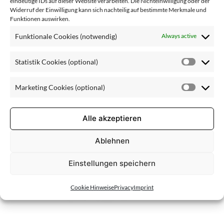
ett_essentiel
eindeutige IDs auf dieser Website verarbeiten. Die Nichteinwilligung oder der
Widerruf der Einwilligung kann sich nachteilig auf bestimmte Merkmale und
Funktionen auswirken.
le
Funktionale Cookies (notwendig)
Always active
Statistik Cookies (optional)
Statisti
Cookie
Marketing Cookies (optional)
(optiona
Market
Cookie
(optiona
Alle akzeptieren
Ablehnen
Einstellungen speichern
Cookie Hinweise
Privacy
Imprint