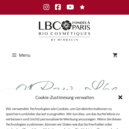
Skip
Instagram
Facebook
Youtube
to
content
Menu
01Rzw_Lbc
Cookie-Zustimmung verwalten
Paris_Etik
Wir verwenden Technologien wie Cookies, um Geräteinformationen zu
speichern und/oder darauf zuzugreifen. Wir tun dies, um das Surferlebnis zu
verbessern und (nicht) personalisierte Werbung anzuzeigen. Wenn Sie diesen
Technologien zustimmen, können wir Daten wie das Surfverhalten oder