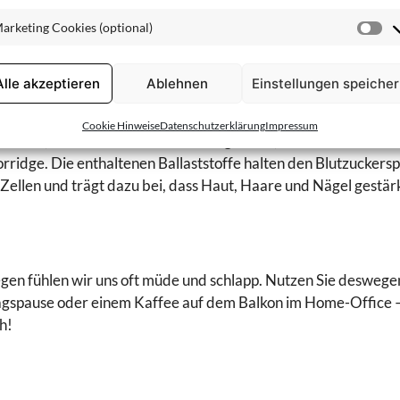
gen wollen. So kommen Sie schon bald wieder in den richtigen Rh
Co
n Sie Smartphone, Tablet und Laptop bereits eine Stunde vor
arketing Cookies (optional)
(o
Ma
Sie sich optimal auf den Schlaf vor.
Co
(o
Alle akzeptieren
Ablehnen
Einstellungen speiche
Cookie Hinweise
Datenschutzerklärung
Impressum
hstück, fühlen Sie sich nicht nur länger satt, sondern sind auch
ridge. Die enthaltenen Ballaststoffe halten den Blutzuckersp
e Zellen und trägt dazu bei, dass Haut, Haare und Nägel gestä
en fühlen wir uns oft müde und schlapp. Nutzen Sie deswegen
tagspause oder einem Kaffee auf dem Balkon im Home-Office –
h!