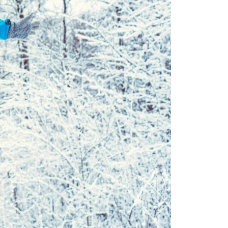
reife Haut
Mischhaut
trockene Haut
Reinigung
Feuchtigkeitspflege
Traditionelle Pflege