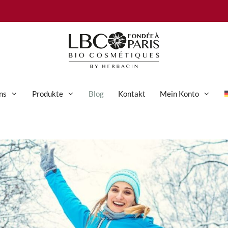
ns
Produkte
Blog
Kontakt
Mein Konto
Anti-Aging-Pflege
Augenpflege
Gesichtspflege
Hand- und Körperpflege
Körperpflege
Reinigung & Peeling