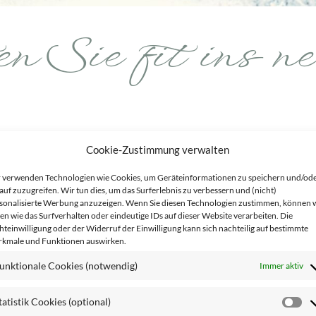
en Sie fit ins 
Cookie-Zustimmung verwalten
hon ein paar gute Vorsätze gefasst?
 verwenden Technologien wie Cookies, um Geräteinformationen zu speichern und/od
tarten genau das Richtige!
auf zuzugreifen. Wir tun dies, um das Surferlebnis zu verbessern und (nicht)
sonalisierte Werbung anzuzeigen. Wenn Sie diesen Technologien zustimmen, können 
en wie das Surfverhalten oder eindeutige IDs auf dieser Website verarbeiten. Die
per und Geist fit fürs neue Jahr machen!
hteinwilligung oder der Widerruf der Einwilligung kann sich nachteilig auf bestimmte
kmale und Funktionen auswirken.
unktionale Cookies (notwendig)
Immer aktiv
aub kommt man nicht nur oft aus dem Tages-, sondern auch 
tatistik Cookies (optional)
St