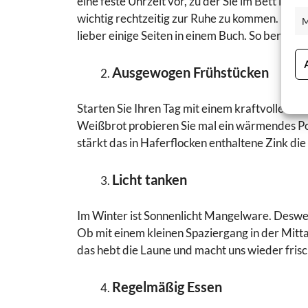
eine feste Uhrzeit vor, zu der Sie im Bett lie
wichtig rechtzeitig zur Ruhe zu kommen. Lege
M
lieber einige Seiten in einem Buch. So bereiten 
Ausgewogen Frühstücken
Starten Sie Ihren Tag mit einem kraftvollen Frü
Weißbrot probieren Sie mal ein wärmendes Por
stärkt das in Haferflocken enthaltene Zink di
Licht tanken
Im Winter ist Sonnenlicht Mangelware. Desweg
Ob mit einem kleinen Spaziergang in der Mit
das hebt die Laune und macht uns wieder frisc
Regelmäßig Essen