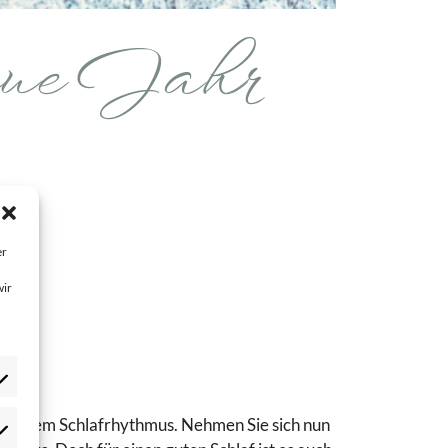
neue Jahr
er
wir
aus dem Schlafrhythmus. Nehmen Sie sich nun
atistik