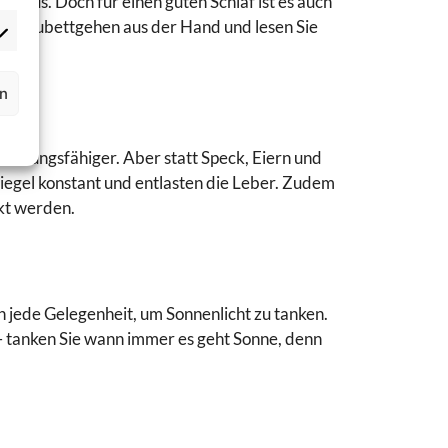
ythmus. Doch für einen guten Schlaf ist es auch
okies
 dem Zubettgehen aus der Hand und lesen Sie
ptional)
rketing
okies
ptional)
rn
 leistungsfähiger. Aber statt Speck, Eiern und
iegel konstant und entlasten die Leber. Zudem
rkt werden.
 jede Gelegenheit, um Sonnenlicht zu tanken.
 tanken Sie wann immer es geht Sonne, denn