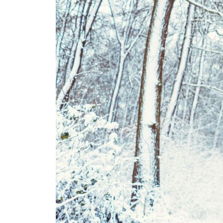
Schisandra Anti-Aging-Pflege
Seren & Konzentrate
Sondergrößen/ Reisegrößen
Alle Produkte ansehen