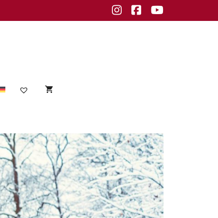
Instagram
Facebook
Youtube
Sensible Haut
empfindliche Haut
Unreine Haut
Unreinheiten
fettige Haut
normale Haut