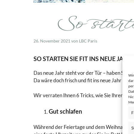
So start
26. November 2021
von
LBC Paris
SO STARTEN SIE FIT INS NEUE JAHR
Das neue Jahr steht vor der Tür – haben Sie sc
Wir
Da wäre doch frisch und fit ins neue Jahr zu s
dar
per
Dat
Wir verraten Ihnen 6 Tricks, wie Sie Ihren Kör
Nic
Mer
Gut schlafen
F
Während der Feiertage und dem Weihnachtsurl
S