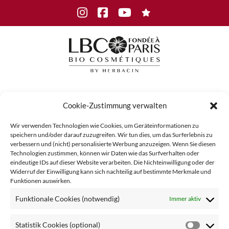
Zum
Instagram
Facebook
Youtube
Inhalt
springen
Menü
Cookie-Zustimmung verwalten
Wir verwenden Technologien wie Cookies, um Geräteinformationen zu
speichern und/oder darauf zuzugreifen. Wir tun dies, um das Surferlebnis zu
PQRweb
verbessern und (nicht) personalisierte Werbung anzuzeigen. Wenn Sie diesen
Technologien zustimmen, können wir Daten wie das Surfverhalten oder
eindeutige IDs auf dieser Website verarbeiten. Die Nichteinwilligung oder der
Widerruf der Einwilligung kann sich nachteilig auf bestimmte Merkmale und
Funktionen auswirken.
Funktionale Cookies (notwendig)
Immer aktiv
Statistik Cookies (optional)