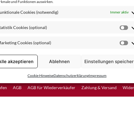
kmale und Funktionen auswirken.
Spezialpflege
unktionale Cookies (notwendig)
Immer aktiv
tatistik Cookies (optional)
St
Co
arketing Cookies (optional)
(o
Ma
Co
(o
Alle akzeptieren
Ablehnen
Einstellungen speiche
Vertrag widerrufen
Cookie Hinweise
Datenschutzerklärung
Impressum
ufen
AGB
AGB für Wiederverkäufer
Zahlung & Versand
Wider