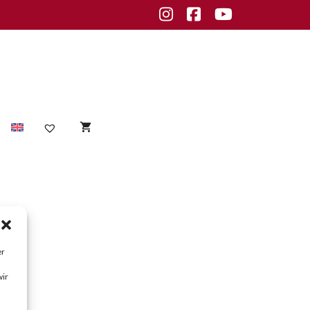
Instagram
Facebook
Youtube
Sensible Haut
empfindliche Haut
Unreine Haut
er
Unreinheiten
wir
fettige Haut
normale Haut