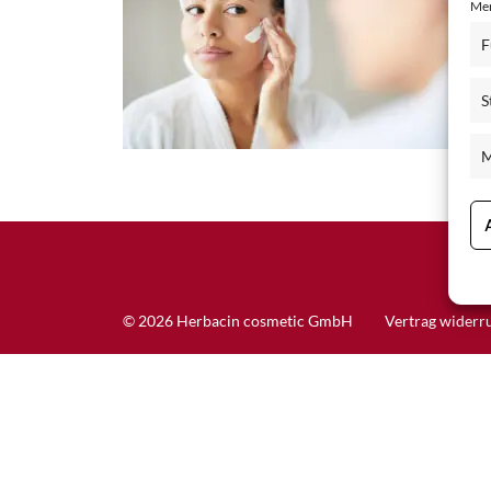
Mer
Schisandra Anti-Aging-Pflege
F
Seren & Konzentrate
S
Sondergrößen/ Reisegrößen
Alle Produkte ansehen
M
© 2026 Herbacin cosmetic GmbH
Vertrag widerr