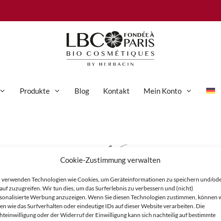
Produkte
Blog
Kontakt
Mein Konto
16
Anti-Aging-Pflege
Augenpflege
Cookie-Zustimmung verwalten
Gesichtspflege
 verwenden Technologien wie Cookies, um Geräteinformationen zu speichern und/od
Hand- und Körperpflege
auf zuzugreifen. Wir tun dies, um das Surferlebnis zu verbessern und (nicht)
sonalisierte Werbung anzuzeigen. Wenn Sie diesen Technologien zustimmen, können 
Körperpflege
en wie das Surfverhalten oder eindeutige IDs auf dieser Website verarbeiten. Die
hteinwilligung oder der Widerruf der Einwilligung kann sich nachteilig auf bestimmte
Reinigung & Peeling