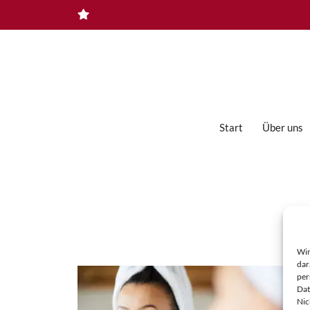
Zum
Inhalt
springen
Start
Über uns
Ampullen
Augen- und Lippenpflege
Bioformule Regenerationspflege
Wir
Männerpflege
dar
per
Masken & Spezialprodukte
Dat
Nic
PQR Exklusiv-Pflege