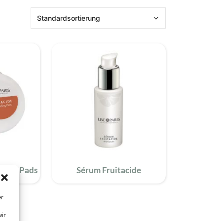
reife Haut
Mischhaut
trockene Haut
Reinigung
Feuchtigkeitspflege
Traditionelle Pflege
eling Pads
Sérum Fruitacide
er
wir