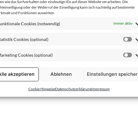
en wie das Surfverhalten oder eindeutige IDs auf dieser Website verarbeiten. Die
hteinwilligung oder der Widerruf der Einwilligung kann sich nachteilig auf bestimmte
kmale und Funktionen auswirken.
unktionale Cookies (notwendig)
Immer aktiv
tatistik Cookies (optional)
St
Co
arketing Cookies (optional)
(o
Ma
Baume à Lêvres
Co
(o
Alle akzeptieren
Ablehnen
Einstellungen speiche
Cookie Hinweise
Datenschutzerklärung
Impressum