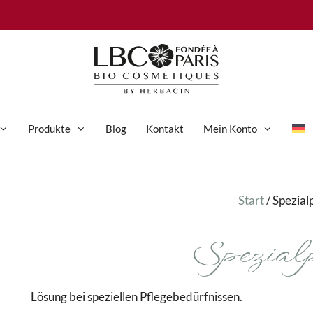
Produkte
Blog
Kontakt
Mein Konto
Anti-Aging-Pflege
Start
/ Spezial
Augenpflege
Spezialp
Gesichtspflege
Hand- und Körperpflege
Körperpflege
Lösung bei speziellen Pflegebedürfnissen.
Reinigung & Peeling