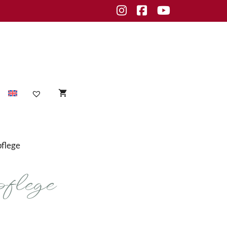
Instagram
Facebook
Youtube
Sensible Haut
pflege
empfindliche Haut
flege
Unreine Haut
Unreinheiten
fettige Haut
normale Haut