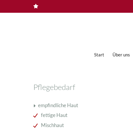
Zum
Inhalt
springen
Start
Über uns
Ampullen
Pflegebedarf
Augen- und Lippenpflege
Bioformule Regenerationspflege
empfindliche Haut
Männerpflege
fettige Haut
Masken & Spezialprodukte
Mischhaut
PQR Exklusiv-Pflege