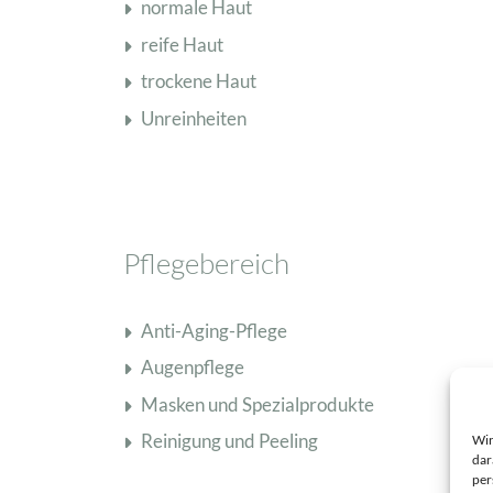
normale Haut
Schisandra Anti-Aging-Pflege
reife Haut
Seren & Konzentrate
trockene Haut
Sondergrößen/ Reisegrößen
Unreinheiten
Alle Produkte ansehen
Pflegebereich
Anti-Aging-Pflege
Augenpflege
Masken und Spezialprodukte
Reinigung und Peeling
Wir
dar
per