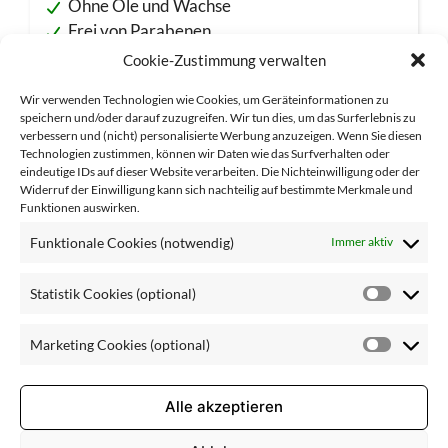
Ohne Öle und Wachse
Frei von Parabenen
Parfümfrei
Cookie-Zustimmung verwalten
Wir verwenden Technologien wie Cookies, um Geräteinformationen zu
speichern und/oder darauf zuzugreifen. Wir tun dies, um das Surferlebnis zu
verbessern und (nicht) personalisierte Werbung anzuzeigen. Wenn Sie diesen
Technologien zustimmen, können wir Daten wie das Surfverhalten oder
Ingredients
: Aqua (Water), Propylene Glycol, Chamomilla
eindeutige IDs auf dieser Website verarbeiten. Die Nichteinwilligung oder der
Recutita (Matricaria) Flower Extract, Hamamelis
Widerruf der Einwilligung kann sich nachteilig auf bestimmte Merkmale und
Virginiana (Witch Hazel) Leaf Water, Alcohol,
Funktionen auswirken.
Triethanolamine, Carbomer, Humulus Lupulus (Hops) Cone
Extract, Panthenol, Phenoxyethanol, Sodium Hyaluronate,
Funktionale Cookies (notwendig)
Immer aktiv
Caprylyl Glycol, Citric Acid, Sodium Benzoate, Potassium
Sorbate, Sodium Gluconate Die auf unserer Website
aufgeführten Inhaltsstoffe entsprechen dem aktuellen
Statistik Cookies (optional)
Statisti
Stand der Rezeptur zum Zeitpunkt der Veröffentlichung.
Da wir bei LBC kontinuierlich an der Weiterentwicklung
Cookie
Marketing Cookies (optional)
unserer Pflegeprodukte arbeiten und neue
(optiona
Market
wissenschaftliche Erkenntnisse in unsere Formulierungen
Cookie
einfließen lassen, kann es in Einzelfällen zu Abweichungen
kommen. Maßgeblich ist stets die Deklaration auf der
(optiona
Alle akzeptieren
jeweiligen Produktverpackung.