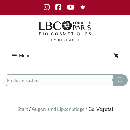
Zum
Instagram
Facebook
Youtube
Inhalt
springen
Menü
Products
search
Start
/
Augen- und Lippenpflege
/ Gel Végétal