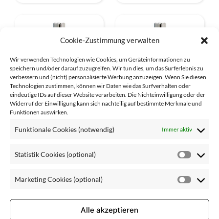
Cookie-Zustimmung verwalten
Wir verwenden Technologien wie Cookies, um Geräteinformationen zu
speichern und/oder darauf zuzugreifen. Wir tun dies, um das Surferlebnis zu
verbessern und (nicht) personalisierte Werbung anzuzeigen. Wenn Sie diesen
Technologien zustimmen, können wir Daten wie das Surfverhalten oder
eindeutige IDs auf dieser Website verarbeiten. Die Nichteinwilligung oder der
Widerruf der Einwilligung kann sich nachteilig auf bestimmte Merkmale und
Funktionen auswirken.
Lait Essentiel 100ml
Tonique Herbes 100 ml
Funktionale Cookies (notwendig)
Immer aktiv
Statistik Cookies (optional)
Statisti
Cookie
Marketing Cookies (optional)
Pflegebedarf
(optiona
Market
Cookie
(optiona
Alle akzeptieren
empfindliche Haut