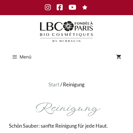
Zum
Instagram
Facebook
Youtube
Inhalt
springen
Menü
Start
/ Reinigung
Reinigung
Schön Sauber: sanfte Reinigung für jede Haut.