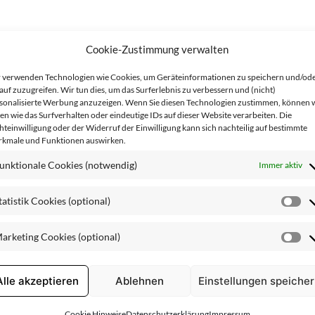
Cookie-Zustimmung verwalten
 verwenden Technologien wie Cookies, um Geräteinformationen zu speichern und/od
auf zuzugreifen. Wir tun dies, um das Surferlebnis zu verbessern und (nicht)
IONEN
sonalisierte Werbung anzuzeigen. Wenn Sie diesen Technologien zustimmen, können 
en wie das Surfverhalten oder eindeutige IDs auf dieser Website verarbeiten. Die
hteinwilligung oder der Widerruf der Einwilligung kann sich nachteilig auf bestimmte
kmale und Funktionen auswirken.
unktionale Cookies (notwendig)
Immer aktiv
, unreiner Haut. Die enthaltene Kräutermischung pflegt ausgl
natürlichen Säureschutzmantels der Haut, klärt den Teint und b
tatistik Cookies (optional)
St
Co
arketing Cookies (optional)
(o
Ma
Co
akt
,
Isländisch Moos
-Extrakt,
Salbei
-Extrakt,
Kapuzinerkress
(o
Alle akzeptieren
Ablehnen
Einstellungen speiche
Cookie Hinweise
Datenschutzerklärung
Impressum