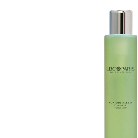
Schisandra Anti-Aging-Pflege
Seren & Konzentrate
Sondergrößen/ Reisegrößen
Alle Produkte ansehen