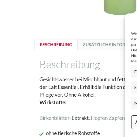
Wir
dar
BESCHREIBUNG
ZUSÄTZLICHE INFORMAT
per
Dat
Nic
Beschreibung
Mer
F
Gesichtswasser bei Mischhaut und fettender
der Lait Essentiel. Erhält die Funktion des 
S
Pflege vor. Ohne Alkohol.
Wirkstoffe:
M
Birkenblätter
-Extrakt,
Hopfen Zapfen Extr
ohne tierische Rohstoffe