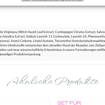
s Virginiana (Witch Hazel) Leaf Extract, Cymbopogon Citratus Extract, Salvia 
ria Islandica Extract, Sodium Laureth-11 Carboxylate, Laureth-10, Phenoxyeth
agrance), Acetyl Cedrene, Linalyl Acetate, Tetramethyl Acetyloctahydronaphth
hrten Inhaltsstoffe entsprechen dem aktuellen Stand der Rezeptur zum Zeitpunk
iten und neue wissenschaftliche Erkenntnisse in unsere Formulierungen einflie
 jeweiligen Produktverpackung.
Ähnliche Produkte