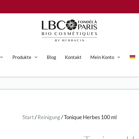
Produkte
Blog
Kontakt
Mein Konto
Anti-Aging-Pflege
Augenpflege
Gesichtspflege
Start
/
Reinigung
/ Tonique Herbes 100 ml
Hand- und Körperpflege
Körperpflege
Reinigung & Peeling