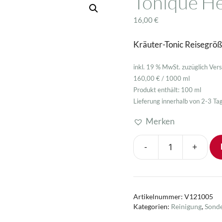
Tonique He
Spezialpflege
16,00
€
Kräuter-Tonic Reisegrö
inkl. 19 % MwSt.
zuzüglich
Ver
160,00
€
/
1000
ml
Produkt enthält: 100
ml
Lieferung innerhalb von 2-3 Ta
Merken
-
+
Tonique
Herbes
100
ml
Artikelnummer:
V121005
Menge
Kategorien:
Reinigung
,
Sonde