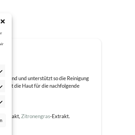
er
wir
eichend und unterstützt so die Reinigung
ereitet die Haut für die nachfolgende
atistik
okies
ptional)
rketing
okies
e
-Extrakt,
Zitronengras
-Extrakt.
ptional)
rn