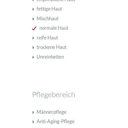
fettige Haut
Schisandra Anti-Aging-Pflege
Mischhaut
Seren & Konzentrate
normale Haut
Sondergrößen/ Reisegrößen
Alle Produkte ansehen
reife Haut
trockene Haut
Unreinheiten
Pflegebereich
Männerpflege
Anti-Aging-Pflege