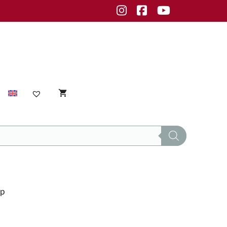
Instagram
Facebook
Youtube
Sensible Haut
empfindliche Haut
Unreine Haut
op
Unreinheiten
fettige Haut
normale Haut