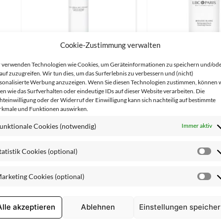
Cookie-Zustimmung verwalten
Gel doux nettoyant
Mousse bl
 verwenden Technologien wie Cookies, um Geräteinformationen zu speichern und/od
auf zuzugreifen. Wir tun dies, um das Surferlebnis zu verbessern und (nicht)
sonalisierte Werbung anzuzeigen. Wenn Sie diesen Technologien zustimmen, können 
en wie das Surfverhalten oder eindeutige IDs auf dieser Website verarbeiten. Die
hteinwilligung oder der Widerruf der Einwilligung kann sich nachteilig auf bestimmte
kmale und Funktionen auswirken.
unktionale Cookies (notwendig)
Immer aktiv
tatistik Cookies (optional)
St
Co
arketing Cookies (optional)
(o
Ma
Co
(o
Alle akzeptieren
Ablehnen
Einstellungen speiche
Lait Roses
Tonique Ro