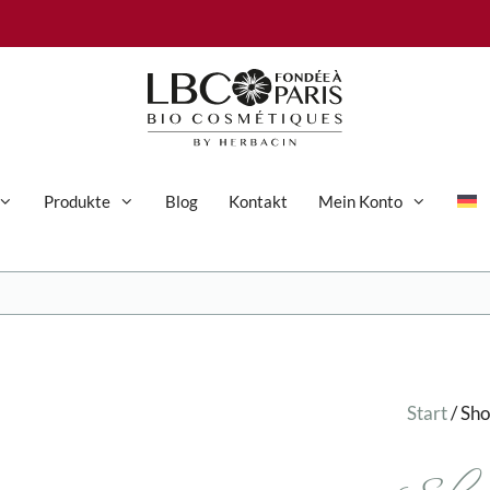
Produkte
Blog
Kontakt
Mein Konto
Anti-Aging-Pflege
Augenpflege
Gesichtspflege
Start
/ Sh
Hand- und Körperpflege
Körperpflege
Reinigung & Peeling