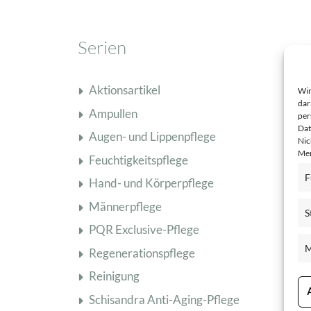
Serien
Aktionsartikel
Wir
dar
Ampullen
per
Dat
Augen- und Lippenpflege
Nic
Mer
Feuchtigkeitspflege
F
Hand- und Körperpflege
Männerpflege
S
PQR Exclusive-Pflege
M
Regenerationspflege
Reinigung
Schisandra Anti-Aging-Pflege