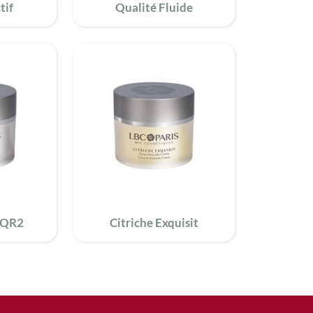
tif
Qualité Fluide
PQR2
Citriche Exquisit