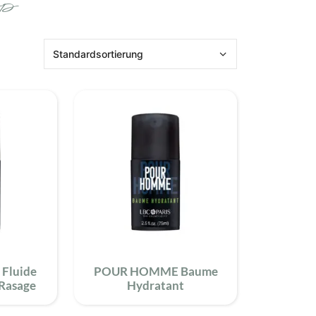
p
reife Haut
Mischhaut
trockene Haut
Reinigung
Feuchtigkeitspflege
Traditionelle Pflege
Fluide
POUR HOMME Baume
Rasage
Hydratant