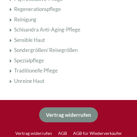
Regenerationspflege
Reinigung
Schisandra Anti-Aging-Pflege
Sensible Haut
Sondergrößen/ Reisegrößen
Spezialpflege
Traditionelle Pflege
Unreine Haut
Vertrag widerrufen
Vertrag widerrufen
AGB
AGB für Wiederverkäufer