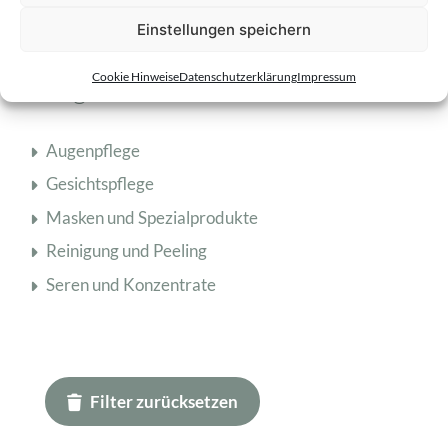
Einstellungen speichern
Cookie Hinweise
Datenschutzerklärung
Impressum
Pflegebereich
Augenpflege
Gesichtspflege
Masken und Spezialprodukte
Reinigung und Peeling
Seren und Konzentrate
Filter zurücksetzen