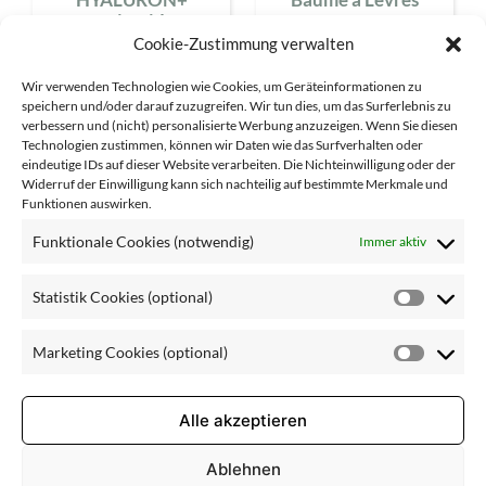
Fruitacide
Cookie-Zustimmung verwalten
Wir verwenden Technologien wie Cookies, um Geräteinformationen zu
speichern und/oder darauf zuzugreifen. Wir tun dies, um das Surferlebnis zu
verbessern und (nicht) personalisierte Werbung anzuzeigen. Wenn Sie diesen
Technologien zustimmen, können wir Daten wie das Surfverhalten oder
eindeutige IDs auf dieser Website verarbeiten. Die Nichteinwilligung oder der
Pflegebedarf
Widerruf der Einwilligung kann sich nachteilig auf bestimmte Merkmale und
Funktionen auswirken.
empfindliche Haut
Funktionale Cookies (notwendig)
Immer aktiv
fettige Haut
Statistik Cookies (optional)
Statisti
Mischhaut
Cookie
normale Haut
Marketing Cookies (optional)
(optiona
Market
reife Haut
Cookie
(optiona
Alle akzeptieren
trockene Haut
Unreinheiten
Ablehnen