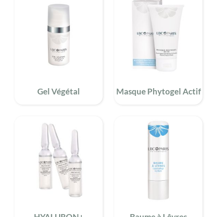
Gel Végétal
Masque Phytogel Actif
HYALURON+
Baume à Lêvres