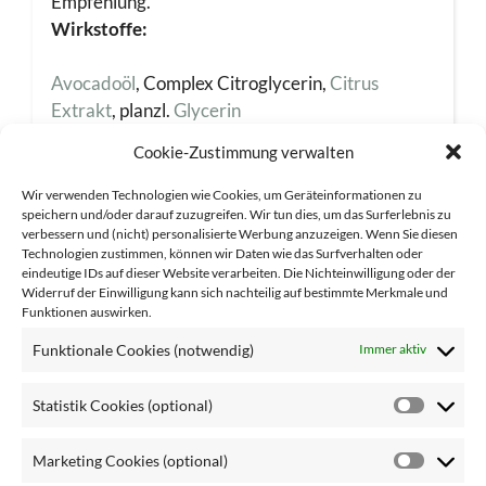
Empfehlung.
Wirkstoffe:
Avocadoöl
, Complex Citroglycerin,
Citrus
Extrakt
, planzl.
Glycerin
Cookie-Zustimmung verwalten
Wir verwenden Technologien wie Cookies, um Geräteinformationen zu
speichern und/oder darauf zuzugreifen. Wir tun dies, um das Surferlebnis zu
Ingredients
: Aqua (Water), Paraffinum Liquidum (Mineral
verbessern und (nicht) personalisierte Werbung anzuzeigen. Wenn Sie diesen
Oil), Cetearyl Alcohol, Glycerin, Persea Gratissima
Technologien zustimmen, können wir Daten wie das Surfverhalten oder
(Avocado) Oil, Prunus Amygdalus Dulcis (Sweet Almond)
eindeutige IDs auf dieser Website verarbeiten. Die Nichteinwilligung oder der
Oil, Propylene Glycol, Stearic Acid, Palmitic Acid, Sodium
Widerruf der Einwilligung kann sich nachteilig auf bestimmte Merkmale und
Cetearyl Sulfate, Butyrospermum Parkii (Shea) Butter,
Funktionen auswirken.
Citrus Limon (Lemon) Fruit Extract, Phenoxyethanol,
Caprylyl Glycol, Dimethicone, Sodium Gluconate,
Funktionale Cookies (notwendig)
Immer aktiv
Potassium Hydroxide, Citric Acid, Lecithin, Tocopherol,
Ascorbyl Palmitate, Parfum (Fragrance), Dimethyl
Phenethyl Acetate, Linalyl Acetate, Terpineol, Citrus
Statistik Cookies (optional)
Statisti
Aurantium Peel Oil, Citrus Limon Peel Oil, Geranyl
Cookie
Acetate, Pinene, Citral, Geraniol, Linalool, Citronellol,
Marketing Cookies (optional)
Limonene, Alpha-Isomethyl Ionone, Terpinolene Die auf
(optiona
Market
unserer Website aufgeführten Inhaltsstoffe entsprechen