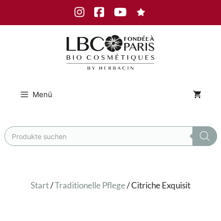
Zum
Instagram
Facebook
Youtube
Inhalt
springen
Menü
Products
search
Start
/
Traditionelle Pflege
/ Citriche Exquisit