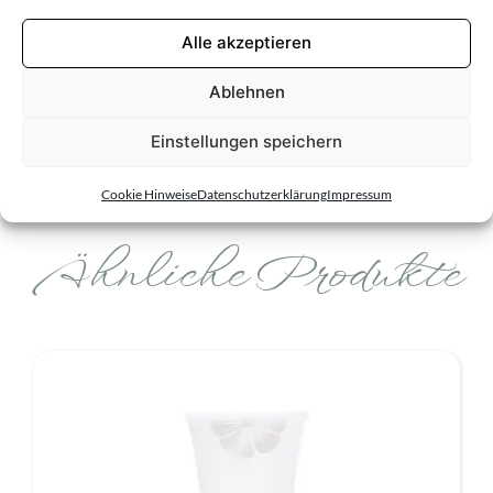
Cookie
dem aktuellen Stand der Rezeptur zum Zeitpunkt der
(optiona
Veröffentlichung. Da wir bei LBC kontinuierlich an der
Alle akzeptieren
Weiterentwicklung unserer Pflegeprodukte arbeiten und
neue wissenschaftliche Erkenntnisse in unsere
Ablehnen
Formulierungen einfließen lassen, kann es in Einzelfällen zu
Abweichungen kommen. Maßgeblich ist stets die
Einstellungen speichern
Deklaration auf der jeweiligen Produktverpackung.
Cookie Hinweise
Datenschutzerklärung
Impressum
Ähnliche Produkte