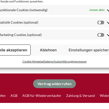
kmale und Funktionen auswirken.
Spezialpflege
unktionale Cookies (notwendig)
Immer aktiv
tatistik Cookies (optional)
St
Co
arketing Cookies (optional)
(o
Ma
Co
(o
Alle akzeptieren
Ablehnen
Einstellungen speiche
Cookie Hinweise
Datenschutzerklärung
Impressum
Vertrag widerrufen
ufen
AGB
AGB für Wiederverkäufer
Zahlung & Versand
Wider