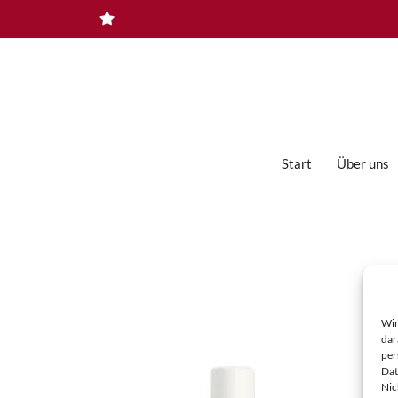
Zum
Inhalt
springen
Start
Über uns
Ampullen
Augen- und Lippenpflege
Bioformule Regenerationspflege
Wir
Männerpflege
dar
per
Masken & Spezialprodukte
Dat
Nic
PQR Exklusiv-Pflege