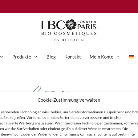
Produkte
Blog
Kontakt
Mein Konto
lait-roses
Anti-Aging-Pflege
Augenpflege
Cookie-Zustimmung verwalten
Gesichtspflege
 verwenden Technologien wie Cookies, um Geräteinformationen zu speichern und/od
Hand- und Körperpflege
auf zuzugreifen. Wir tun dies, um das Surferlebnis zu verbessern und (nicht)
sonalisierte Werbung anzuzeigen. Wenn Sie diesen Technologien zustimmen, können 
Körperpflege
en wie das Surfverhalten oder eindeutige IDs auf dieser Website verarbeiten. Die
hteinwilligung oder der Widerruf der Einwilligung kann sich nachteilig auf bestimmte
Reinigung & Peeling