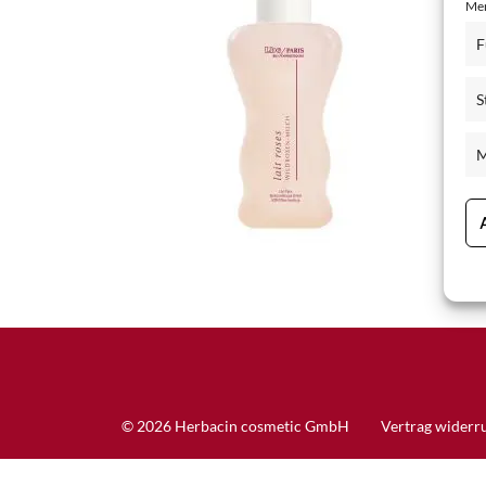
Mer
Schisandra Anti-Aging-Pflege
F
Seren & Konzentrate
S
Sondergrößen/ Reisegrößen
Alle Produkte ansehen
M
© 2026 Herbacin cosmetic GmbH
Vertrag widerr