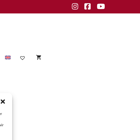
Instagram
Facebook
Youtube
Sensible Haut
empfindliche Haut
Unreine Haut
er
Unreinheiten
wir
fettige Haut
normale Haut