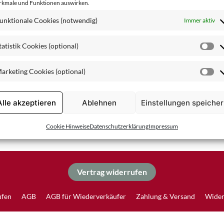
kmale und Funktionen auswirken.
Spezialpflege
unktionale Cookies (notwendig)
Immer aktiv
tatistik Cookies (optional)
St
Co
arketing Cookies (optional)
(o
Ma
Co
(o
Alle akzeptieren
Ablehnen
Einstellungen speiche
Cookie Hinweise
Datenschutzerklärung
Impressum
Vertrag widerrufen
ufen
AGB
AGB für Wiederverkäufer
Zahlung & Versand
Wider