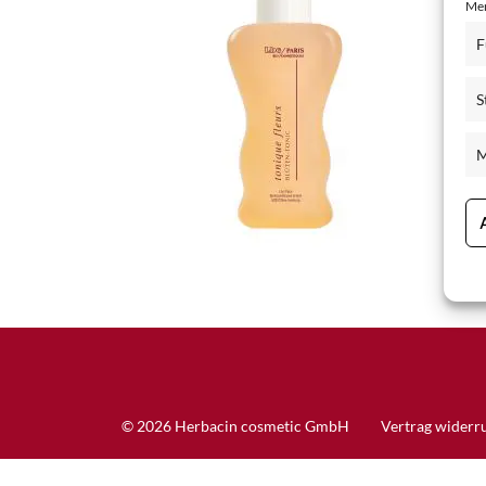
Mer
Schisandra Anti-Aging-Pflege
F
Seren & Konzentrate
S
Sondergrößen/ Reisegrößen
Alle Produkte ansehen
M
© 2026 Herbacin cosmetic GmbH
Vertrag widerr