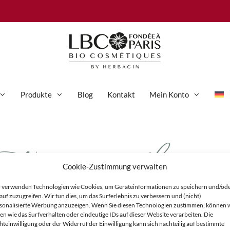
Produkte
Blog
Kontakt
Mein Konto
tonique-fleurs
Anti-Aging-Pflege
Augenpflege
Cookie-Zustimmung verwalten
Gesichtspflege
 verwenden Technologien wie Cookies, um Geräteinformationen zu speichern und/od
Hand- und Körperpflege
auf zuzugreifen. Wir tun dies, um das Surferlebnis zu verbessern und (nicht)
sonalisierte Werbung anzuzeigen. Wenn Sie diesen Technologien zustimmen, können 
Körperpflege
en wie das Surfverhalten oder eindeutige IDs auf dieser Website verarbeiten. Die
hteinwilligung oder der Widerruf der Einwilligung kann sich nachteilig auf bestimmte
Reinigung & Peeling