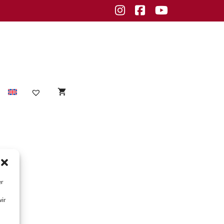
Instagram
Facebook
Youtube
Sensible Haut
empfindliche Haut
Unreine Haut
er
Unreinheiten
wir
fettige Haut
normale Haut