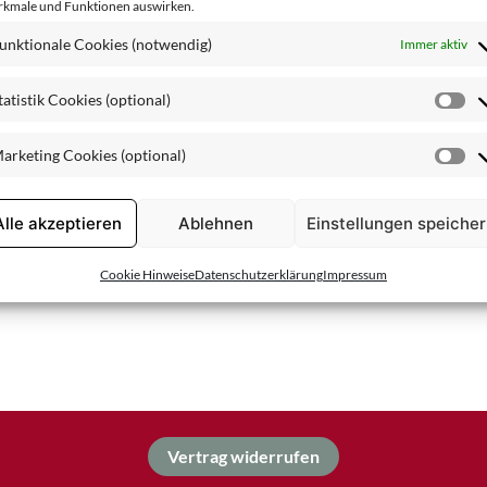
kmale und Funktionen auswirken.
Spezialpflege
unktionale Cookies (notwendig)
Immer aktiv
tatistik Cookies (optional)
St
Co
arketing Cookies (optional)
(o
Ma
Co
(o
Alle akzeptieren
Ablehnen
Einstellungen speiche
Cookie Hinweise
Datenschutzerklärung
Impressum
Vertrag widerrufen