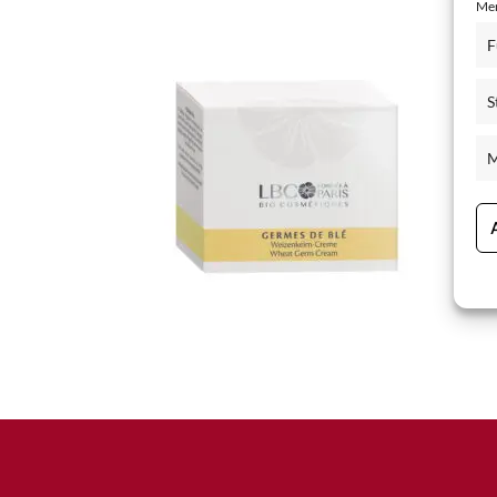
Mer
Schisandra Anti-Aging-Pflege
F
Seren & Konzentrate
S
Sondergrößen/ Reisegrößen
Alle Produkte ansehen
M