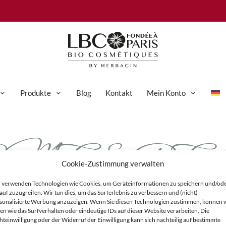
Produkte
Blog
Kontakt
Mein Konto
MES-DE-
Anti-Aging-Pflege
Augenpflege
Cookie-Zustimmung verwalten
Gesichtspflege
zenkeim-Crem
 verwenden Technologien wie Cookies, um Geräteinformationen zu speichern und/od
Hand- und Körperpflege
auf zuzugreifen. Wir tun dies, um das Surferlebnis zu verbessern und (nicht)
sonalisierte Werbung anzuzeigen. Wenn Sie diesen Technologien zustimmen, können 
Körperpflege
en wie das Surfverhalten oder eindeutige IDs auf dieser Website verarbeiten. Die
hteinwilligung oder der Widerruf der Einwilligung kann sich nachteilig auf bestimmte
Reinigung & Peeling