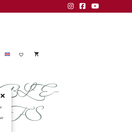
Instagram
Facebook
Youtube
BLE-
Sensible Haut
empfindliche Haut
Unreine Haut
e-FS
er
Unreinheiten
wir
fettige Haut
normale Haut