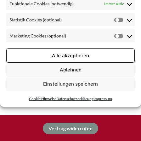
Funktionale Cookies (notwendig)
Immer aktiv
Statistik Cookies (optional)
Statisti
Cookie
Marketing Cookies (optional)
(optiona
Market
Cookie
(optiona
Alle akzeptieren
Ablehnen
Einstellungen speichern
Cookie Hinweise
Datenschutzerklärung
Impressum
Vertrag widerrufen