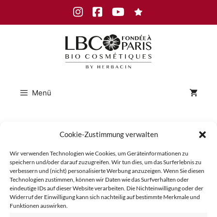
Zum
Instagram
Facebook
Youtube
Inhalt
springen
Menü
Pour femme
Cookie-Zustimmung verwalten
Wir verwenden Technologien wie Cookies, um Geräteinformationen zu
speichern und/oder darauf zuzugreifen. Wir tun dies, um das Surferlebnis zu
Sommer
verbessern und (nicht) personalisierte Werbung anzuzeigen. Wenn Sie diesen
Technologien zustimmen, können wir Daten wie das Surfverhalten oder
eindeutige IDs auf dieser Website verarbeiten. Die Nichteinwilligung oder der
Widerruf der Einwilligung kann sich nachteilig auf bestimmte Merkmale und
Funktionen auswirken.