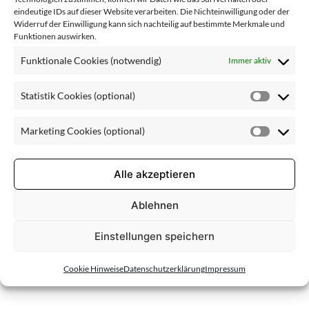
Contour des
eindeutige IDs auf dieser Website verarbeiten. Die Nichteinwilligung oder der
Widerruf der Einwilligung kann sich nachteilig auf bestimmte Merkmale und
Funktionen auswirken.
Yeux
Funktionale Cookies (notwendig)
Immer aktiv
Statistik Cookies (optional)
Statisti
Cookie
Marketing Cookies (optional)
(optiona
Market
Cookie
(optiona
Alle akzeptieren
Ablehnen
Einstellungen speichern
Cookie Hinweise
Datenschutzerklärung
Impressum