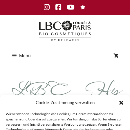
Zum
Instagram
Facebook
Youtube
Inhalt
springen
Menü
LBC_Hy
drogel Pads
Cookie-Zustimmung verwalten
Wir verwenden Technologien wie Cookies, um Geräteinformationen zu
speichern und/oder darauf zuzugreifen. Wir tun dies, um das Surferlebnis zu
verbessern und (nicht) personalisierte Werbung anzuzeigen. Wenn Sie diesen
Technologien zustimmen, können wir Daten wie das Surfverhalten oder