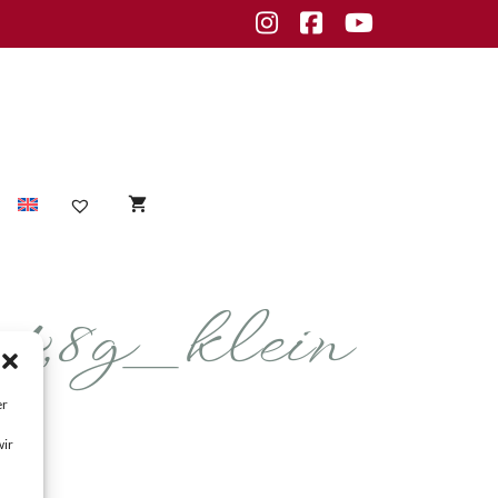
Instagram
Facebook
Youtube
4,8g_klein
Sensible Haut
empfindliche Haut
Unreine Haut
er
Unreinheiten
wir
fettige Haut
normale Haut