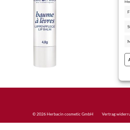
Mer
Schisandra Anti-Aging-Pflege
F
Seren & Konzentrate
S
Sondergrößen/ Reisegrößen
Alle Produkte ansehen
M
© 2026 Herbacin cosmetic GmbH
Vertrag widerr