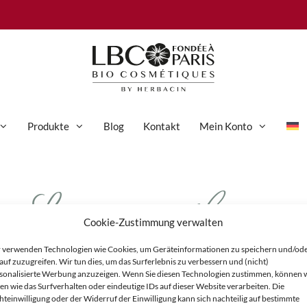
Produkte
Blog
Kontakt
Mein Konto
Lippenpflege_
Anti-Aging-Pflege
Augenpflege
Cookie-Zustimmung verwalten
Gesichtspflege
 verwenden Technologien wie Cookies, um Geräteinformationen zu speichern und/od
Hand- und Körperpflege
auf zuzugreifen. Wir tun dies, um das Surferlebnis zu verbessern und (nicht)
sonalisierte Werbung anzuzeigen. Wenn Sie diesen Technologien zustimmen, können 
Körperpflege
en wie das Surfverhalten oder eindeutige IDs auf dieser Website verarbeiten. Die
hteinwilligung oder der Widerruf der Einwilligung kann sich nachteilig auf bestimmte
Reinigung & Peeling