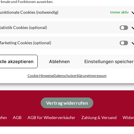
kmale und Funktionen auswirken.
Spezialpflege
unktionale Cookies (notwendig)
Immer aktiv
tatistik Cookies (optional)
St
Co
arketing Cookies (optional)
(o
Ma
Co
(o
Alle akzeptieren
Ablehnen
Einstellungen speiche
Cookie Hinweise
Datenschutzerklärung
Impressum
Vertrag widerrufen
ufen
AGB
AGB für Wiederverkäufer
Zahlung & Versand
Wider