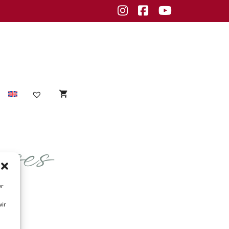
Instagram
Facebook
Youtube
ses
Sensible Haut
empfindliche Haut
Unreine Haut
er
Unreinheiten
wir
fettige Haut
normale Haut