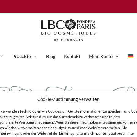
Produkte
Blog
Kontakt
Mein Konto
C_Tonic_Ro
Anti-Aging-Pflege
Augenpflege
Cookie-Zustimmung verwalten
Gesichtspflege
 verwenden Technologien wie Cookies, um Geräteinformationen zu speichern und/od
Hand- und Körperpflege
auf zuzugreifen. Wir tun dies, um das Surferlebnis zu verbessern und (nicht)
sonalisierte Werbung anzuzeigen. Wenn Sie diesen Technologien zustimmen, können 
Körperpflege
en wie das Surfverhalten oder eindeutige IDs auf dieser Website verarbeiten. Die
hteinwilligung oder der Widerruf der Einwilligung kann sich nachteilig auf bestimmte
Reinigung & Peeling