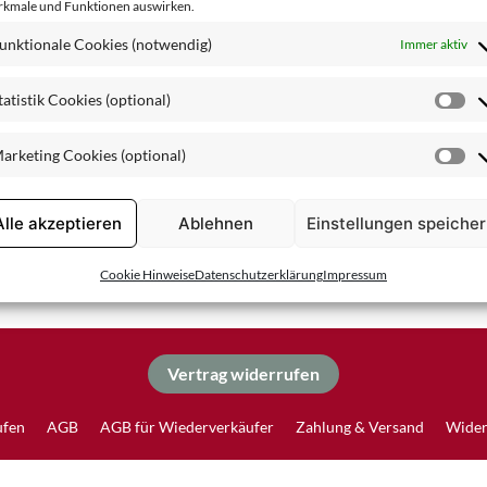
kmale und Funktionen auswirken.
Spezialpflege
unktionale Cookies (notwendig)
Immer aktiv
tatistik Cookies (optional)
St
Co
arketing Cookies (optional)
(o
Ma
Co
(o
Alle akzeptieren
Ablehnen
Einstellungen speiche
Cookie Hinweise
Datenschutzerklärung
Impressum
Vertrag widerrufen
ufen
AGB
AGB für Wiederverkäufer
Zahlung & Versand
Wider