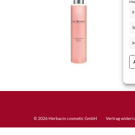
Mer
Schisandra Anti-Aging-Pflege
F
Seren & Konzentrate
S
Sondergrößen/ Reisegrößen
Alle Produkte ansehen
M
© 2026 Herbacin cosmetic GmbH
Vertrag widerr