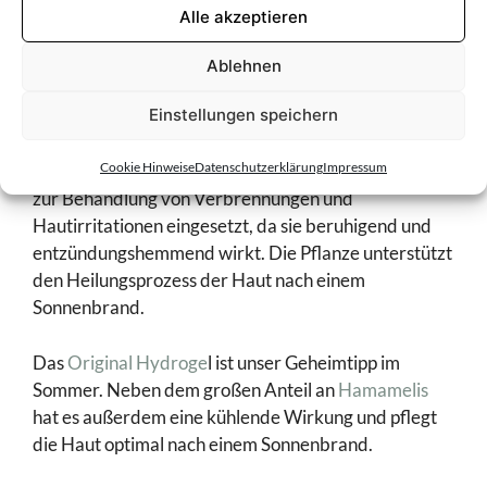
nötig.
(optiona
Alle akzeptieren
Cremes und Gels mit
Hamamelis
:
Ablehnen
Einstellungen speichern
Wenn gerötete Stellen schmerzen, kann die
Zaubernuss, auch
Hamamelis
genannt, aufgrund
Cookie Hinweise
Datenschutzerklärung
Impressum
ihrer wohltuenden Eigenschaften helfen. Sie wird oft
zur Behandlung von Verbrennungen und
Hautirritationen eingesetzt, da sie beruhigend und
entzündungshemmend wirkt. Die Pflanze unterstützt
den Heilungsprozess der Haut nach einem
Sonnenbrand.
Das
Original Hydroge
l ist unser Geheimtipp im
Sommer. Neben dem großen Anteil an
Hamamelis
hat es außerdem eine kühlende Wirkung und pflegt
die Haut optimal nach einem Sonnenbrand.