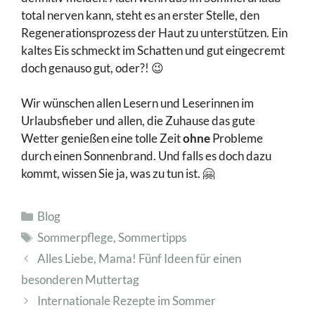
total nerven kann, steht es an erster Stelle, den
Regenerationsprozess der Haut zu unterstützen. Ein
kaltes Eis schmeckt im Schatten und gut eingecremt
doch genauso gut, oder?! 😉
Wir wünschen allen Lesern und Leserinnen im
Urlaubsfieber und allen, die Zuhause das gute
Wetter genießen eine tolle Zeit
ohne
Probleme
durch einen Sonnenbrand. Und falls es doch dazu
kommt, wissen Sie ja, was zu tun ist. 🤗
Kategorien
Blog
Schlagwörter
Sommerpflege
,
Sommertipps
Alles Liebe, Mama! Fünf Ideen für einen
besonderen Muttertag
Internationale Rezepte im Sommer