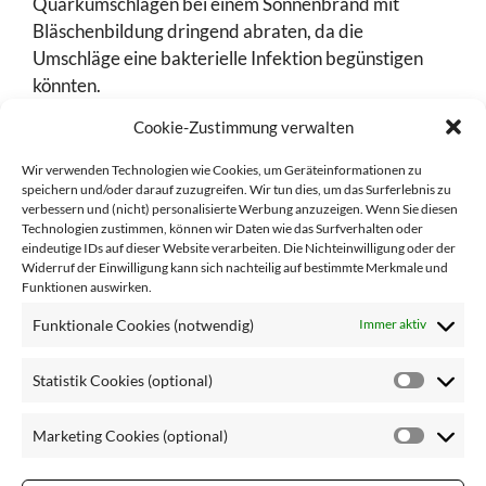
Quarkumschlägen bei einem Sonnenbrand mit
Bläschenbildung dringend abraten, da die
Umschläge eine bakterielle Infektion begünstigen
könnten.
Cookie-Zustimmung verwalten
Tipp 2: Kühlende Cremes und Gels
🧴
Wir verwenden Technologien wie Cookies, um Geräteinformationen zu
speichern und/oder darauf zuzugreifen. Wir tun dies, um das Surferlebnis zu
Es gibt zahlreiche hautberuhigende Inhaltsstoffe in
verbessern und (nicht) personalisierte Werbung anzuzeigen. Wenn Sie diesen
Cremes, die Beschwerden durch einen Sonnenbrand
Technologien zustimmen, können wir Daten wie das Surfverhalten oder
lindern können.
eindeutige IDs auf dieser Website verarbeiten. Die Nichteinwilligung oder der
Widerruf der Einwilligung kann sich nachteilig auf bestimmte Merkmale und
Funktionen auswirken.
Cremes mit Dexpanthenol (Provitamin B5):
Funktionale Cookies (notwendig)
Immer aktiv
Panthenol
stärkt die Hautschutzbarriere und fördert
Statistik Cookies (optional)
die Regeneration der Haut. Der Wirkstoff beruhigt
Statisti
gereizte und gestresste Haut und hat zudem
Cookie
Marketing Cookies (optional)
feuchtigkeitsspendende Eigenschaften. All das hat
(optiona
Market
unsere Haut nach einem Sonnenbrand dringend
Cookie