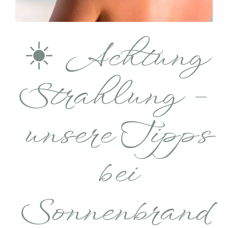
☀️ Achtung
Strahlung –
unsere Tipps
bei
Sonnenbrand