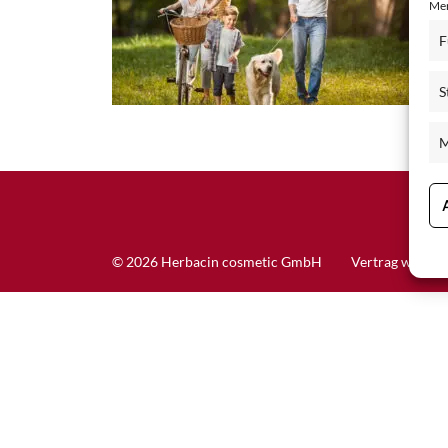
Mer
Schisandra Anti-Aging-Pflege
F
Seren & Konzentrate
S
Sondergrößen/ Reisegrößen
Alle Produkte ansehen
M
© 2026 Herbacin cosmetic GmbH
Vertrag widerr