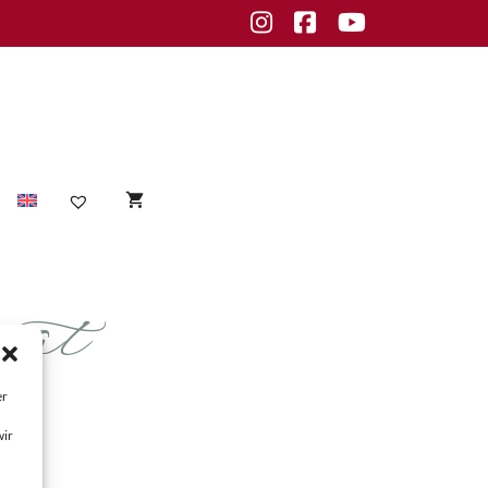
Instagram
Facebook
Youtube
mat
Sensible Haut
empfindliche Haut
Unreine Haut
er
Unreinheiten
wir
fettige Haut
normale Haut