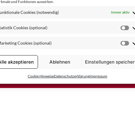
kmale und Funktionen auswirken.
Spezialpflege
unktionale Cookies (notwendig)
Immer aktiv
tatistik Cookies (optional)
St
Co
arketing Cookies (optional)
(o
Ma
Co
(o
Alle akzeptieren
Ablehnen
Einstellungen speiche
Vertrag widerrufen
Cookie Hinweise
Datenschutzerklärung
Impressum
ufen
AGB
AGB für Wiederverkäufer
Zahlung & Versand
Wider