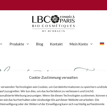
Produkte
Blog
Kontakt
Mein Konto
ogbeitrag For
Anti-Aging-Pflege
Augenpflege
Cookie-Zustimmung verwalten
Gesichtspflege
 verwenden Technologien wie Cookies, um Geräteinformationen zu speichern und/od
Hand- und Körperpflege
auf zuzugreifen. Wir tun dies, um das Surferlebnis zu verbessern und (nicht)
sonalisierte Werbung anzuzeigen. Wenn Sie diesen Technologien zustimmen, können 
Körperpflege
en wie das Surfverhalten oder eindeutige IDs auf dieser Website verarbeiten. Die
hteinwilligung oder der Widerruf der Einwilligung kann sich nachteilig auf bestimmte
Reinigung & Peeling