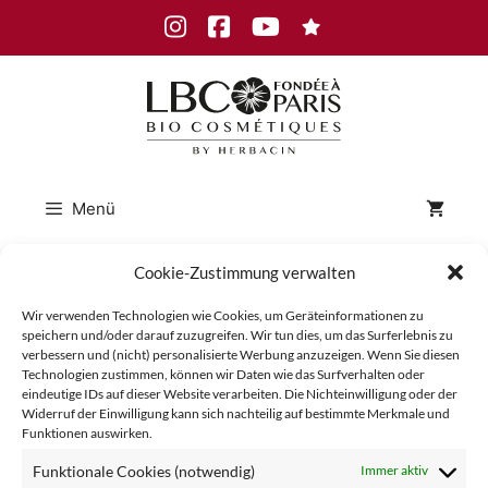
Zum
Instagram
Facebook
Youtube
Inhalt
springen
Menü
Cookie-Zustimmung verwalten
2022_07-
Wir verwenden Technologien wie Cookies, um Geräteinformationen zu
speichern und/oder darauf zuzugreifen. Wir tun dies, um das Surferlebnis zu
verbessern und (nicht) personalisierte Werbung anzuzeigen. Wenn Sie diesen
Technologien zustimmen, können wir Daten wie das Surfverhalten oder
Urlaub-
eindeutige IDs auf dieser Website verarbeiten. Die Nichteinwilligung oder der
Widerruf der Einwilligung kann sich nachteilig auf bestimmte Merkmale und
Funktionen auswirken.
Funktionale Cookies (notwendig)
Immer aktiv