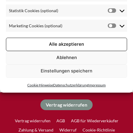
zuhause
Statistik Cookies (optional)
Statisti
Cookie
Marketing Cookies (optional)
(optiona
Market
Cookie
(optiona
Alle akzeptieren
Ablehnen
Einstellungen speichern
Cookie Hinweise
Datenschutzerklärung
Impressum
Vertrag widerrufen
Vertrag widerrufen
AGB
AGB für Wiederverkäufer
Zahlung & Versand
Widerruf
Cookie-Richtlinie