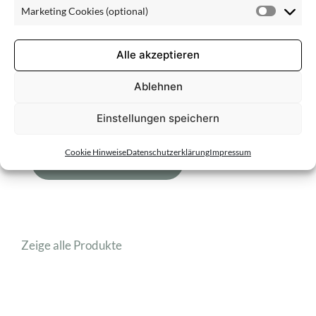
Cookie
Pflegebereich
Marketing Cookies (optional)
(optiona
Market
Cookie
(optiona
Alle akzeptieren
Gesichtspflege
Seren und Konzentrate
Ablehnen
Einstellungen speichern
Cookie Hinweise
Datenschutzerklärung
Impressum
Filter zurücksetzen
Zeige alle Produkte