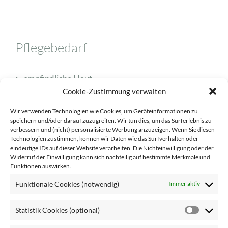
Pflegebedarf
empfindliche Haut
Cookie-Zustimmung verwalten
fettige Haut
Wir verwenden Technologien wie Cookies, um Geräteinformationen zu
Mischhaut
speichern und/oder darauf zuzugreifen. Wir tun dies, um das Surferlebnis zu
normale Haut
verbessern und (nicht) personalisierte Werbung anzuzeigen. Wenn Sie diesen
Technologien zustimmen, können wir Daten wie das Surfverhalten oder
reife Haut
eindeutige IDs auf dieser Website verarbeiten. Die Nichteinwilligung oder der
Widerruf der Einwilligung kann sich nachteilig auf bestimmte Merkmale und
trockene Haut
Funktionen auswirken.
Unreinheiten
Funktionale Cookies (notwendig)
Immer aktiv
Statistik Cookies (optional)
Statisti