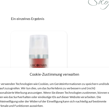
Sho
Spezialpflege
Ein einzelnes Ergebnis
Cookie-Zustimmung verwalten
 verwenden Technologien wie Cookies, um Geräteinformationen zu speichern und/od
auf zuzugreifen. Wir tun dies, um das Surferlebnis zu verbessern und (nicht)
sonalisierte Werbung anzuzeigen. Wenn Sie diesen Technologien zustimmen, können 
Soin Contour Des Yeux
en wie das Surfverhalten oder eindeutige IDs auf dieser Website verarbeiten. Die
hteinwilligung oder der Widerruf der Einwilligung kann sich nachteilig auf bestimmte
kmale und Funktionen auswirken.