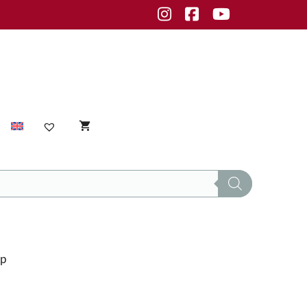
Instagram
Facebook
Youtube
Sensible Haut
empfindliche Haut
Unreine Haut
op
Unreinheiten
fettige Haut
normale Haut