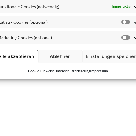
unktionale Cookies (notwendig)
Immer aktiv
tatistik Cookies (optional)
St
Co
arketing Cookies (optional)
(o
Ma
Co
(o
Alle akzeptieren
Ablehnen
Einstellungen speiche
Cookie Hinweise
Datenschutzerklärung
Impressum