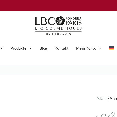
Produkte
Blog
Kontakt
Mein Konto
Anti-Aging-Pflege
Augenpflege
Gesichtspflege
Start
/ Sh
Hand- und Körperpflege
Körperpflege
Reinigung & Peeling