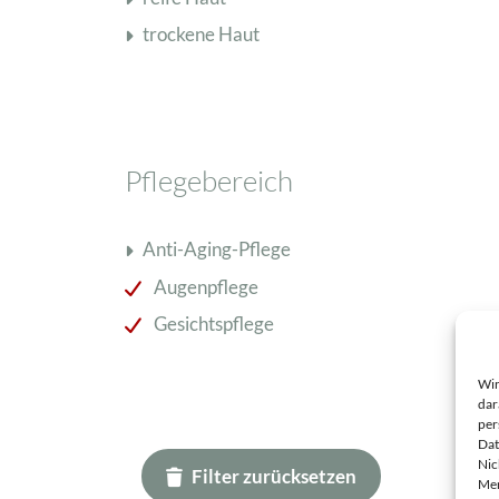
trockene Haut
Schisandra Anti-Aging-Pflege
Seren & Konzentrate
Sondergrößen/ Reisegrößen
Alle Produkte ansehen
Pflegebereich
Anti-Aging-Pflege
Augenpflege
Gesichtspflege
Wir
dar
per
Dat
Nic
Filter zurücksetzen
Mer