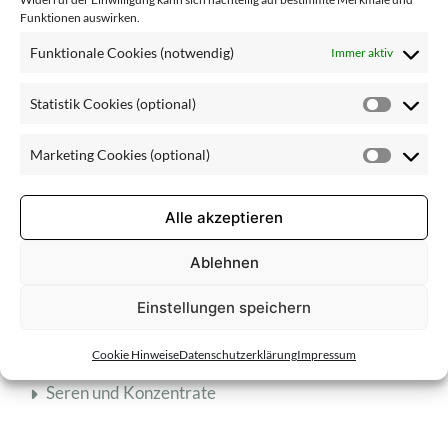
Mischhaut
Funktionen auswirken.
normale Haut
Funktionale Cookies (notwendig)
Immer aktiv
reife Haut
Statistik Cookies (optional)
Statisti
trockene Haut
Cookie
Unreinheiten
Marketing Cookies (optional)
(optiona
Market
Cookie
(optiona
Alle akzeptieren
Pflegebereich
Ablehnen
Einstellungen speichern
Anti-Aging-Pflege
Cookie Hinweise
Datenschutzerklärung
Impressum
Gesichtspflege
Seren und Konzentrate