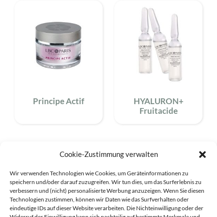
Principe Actif
HYALURON+
Fruitacide
Cookie-Zustimmung verwalten
Wir verwenden Technologien wie Cookies, um Geräteinformationen zu
Pflegebedarf
speichern und/oder darauf zuzugreifen. Wir tun dies, um das Surferlebnis zu
verbessern und (nicht) personalisierte Werbung anzuzeigen. Wenn Sie diesen
Technologien zustimmen, können wir Daten wie das Surfverhalten oder
eindeutige IDs auf dieser Website verarbeiten. Die Nichteinwilligung oder der
fettige Haut
Widerruf der Einwilligung kann sich nachteilig auf bestimmte Merkmale und