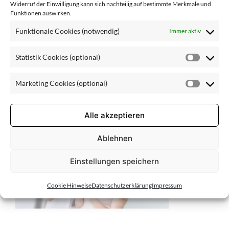
-
Widerruf der Einwilligung kann sich nachteilig auf bestimmte Merkmale und
Funktionen auswirken.
Bild2_2880
Funktionale Cookies (notwendig)
Immer aktiv
Statistik Cookies (optional)
Statisti
x1636
Cookie
Marketing Cookies (optional)
(optiona
Market
Cookie
(optiona
Alle akzeptieren
Ablehnen
Einstellungen speichern
Cookie Hinweise
Datenschutzerklärung
Impressum