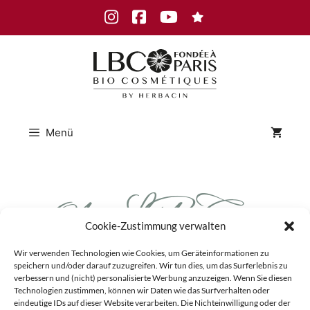
Zum
Instagram
Facebook
Youtube
Inhalt
springen
Menü
01-LBC-
Cookie-Zustimmung verwalten
Hintergrund
Wir verwenden Technologien wie Cookies, um Geräteinformationen zu
speichern und/oder darauf zuzugreifen. Wir tun dies, um das Surferlebnis zu
verbessern und (nicht) personalisierte Werbung anzuzeigen. Wenn Sie diesen
Technologien zustimmen, können wir Daten wie das Surfverhalten oder
eindeutige IDs auf dieser Website verarbeiten. Die Nichteinwilligung oder der