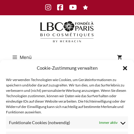
Zum
Instagram
Facebook
Youtube
Inhalt
springen
Menü
Cookie-Zustimmung verwalten
Wir verwenden Technologien wie Cookies, um Geräteinformationen zu
01-LBC-
speichern und/oder darauf zuzugreifen. Wir tun dies, um das Surferlebnis zu
verbessern und (nicht) personalisierte Werbung anzuzeigen. Wenn Sie diesen
Technologien zustimmen, können wir Daten wie das Surfverhalten oder
eindeutige IDs auf dieser Website verarbeiten. Die Nichteinwilligung oder der
Bild1
Widerruf der Einwilligung kann sich nachteilig auf bestimmte Merkmale und
Funktionen auswirken.
Funktionale Cookies (notwendig)
Immer aktiv