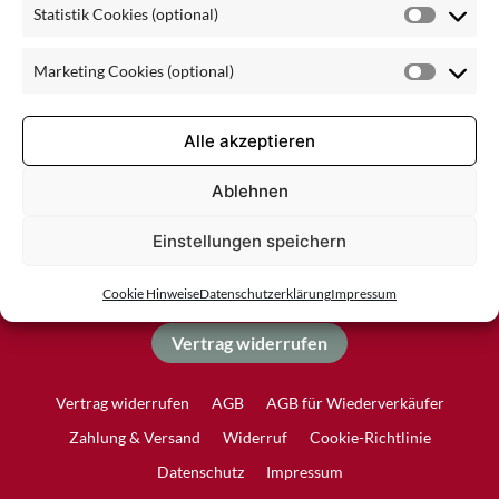
Statistik Cookies (optional)
Statisti
Cookie
Marketing Cookies (optional)
(optiona
Market
Cookie
(optiona
Alle akzeptieren
Ablehnen
Einstellungen speichern
Cookie Hinweise
Datenschutzerklärung
Impressum
Vertrag widerrufen
Vertrag widerrufen
AGB
AGB für Wiederverkäufer
Zahlung & Versand
Widerruf
Cookie-Richtlinie
Datenschutz
Impressum
Produkt zum Warenkorb hinzugefügt.
Zur Kasse