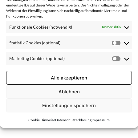
Feuchtigkeit
eindeutige IDs auf dieser Website verarbeiten. Die Nichteinwilligung oder der
Widerruf der Einwilligung kann sich nachteilig auf bestimmte Merkmale und
Funktionen auswirken.
screme
Funktionale Cookies (notwendig)
Immer aktiv
Statistik Cookies (optional)
Statisti
Cookie
Marketing Cookies (optional)
(optiona
Market
Cookie
(optiona
Alle akzeptieren
Ablehnen
Einstellungen speichern
Cookie Hinweise
Datenschutzerklärung
Impressum