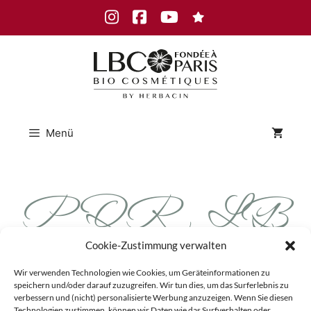
Zum
Instagram
Facebook
Youtube
Inhalt
springen
Menü
PQR_LB
C_Tiegel_
Cookie-Zustimmung verwalten
Wir verwenden Technologien wie Cookies, um Geräteinformationen zu
speichern und/oder darauf zuzugreifen. Wir tun dies, um das Surferlebnis zu
verbessern und (nicht) personalisierte Werbung anzuzeigen. Wenn Sie diesen
Technologien zustimmen, können wir Daten wie das Surfverhalten oder