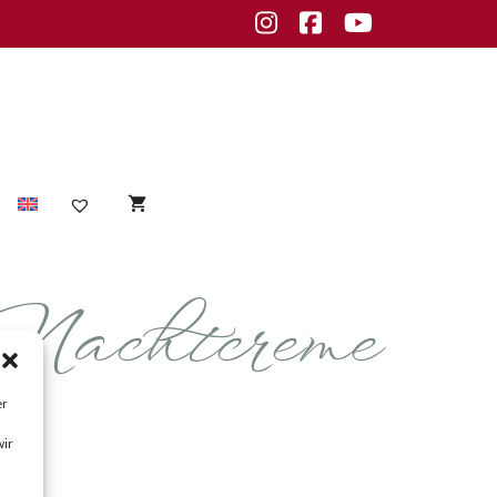
Instagram
Facebook
Youtube
chtcreme
Sensible Haut
empfindliche Haut
Unreine Haut
er
Unreinheiten
wir
fettige Haut
normale Haut