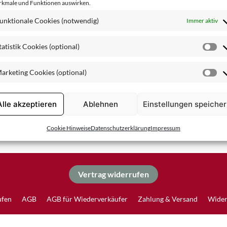
kmale und Funktionen auswirken.
Spezialpflege
unktionale Cookies (notwendig)
Immer aktiv
tatistik Cookies (optional)
St
Co
arketing Cookies (optional)
(o
Ma
Co
(o
Alle akzeptieren
Ablehnen
Einstellungen speiche
Cookie Hinweise
Datenschutzerklärung
Impressum
Vertrag widerrufen
ufen
AGB
AGB für Wiederverkäufer
Zahlung & Versand
Wider