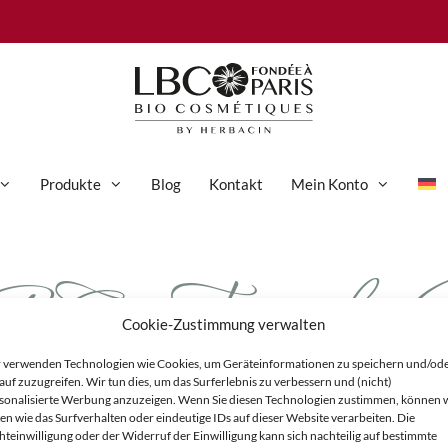
Produkte
Blog
Kontakt
Mein Konto
_Tiegel_Na
Anti-Aging-Pflege
Augenpflege
Cookie-Zustimmung verwalten
Gesichtspflege
 verwenden Technologien wie Cookies, um Geräteinformationen zu speichern und/od
Hand- und Körperpflege
auf zuzugreifen. Wir tun dies, um das Surferlebnis zu verbessern und (nicht)
sonalisierte Werbung anzuzeigen. Wenn Sie diesen Technologien zustimmen, können 
Körperpflege
en wie das Surfverhalten oder eindeutige IDs auf dieser Website verarbeiten. Die
hteinwilligung oder der Widerruf der Einwilligung kann sich nachteilig auf bestimmte
Reinigung & Peeling