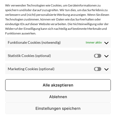
s_Sensactive
Wir verwenden Technologien wie Cookies, um Geräteinformationen zu
speichern und/oder darauf zuzugreifen. Wir tun dies, um das Surferlebnis zu
_200ml_20
verbessern und (nicht) personalisierte Werbung anzuzeigen. Wenn Sie diesen
Technologien zustimmen, können wir Daten wie das Surfverhalten oder
eindeutige IDs auf dieser Website verarbeiten. Die Nichteinwilligung oder der
Widerruf der Einwilligung kann sich nachteilig auf bestimmte Merkmale und
Funktionen auswirken.
21-02-
Funktionale Cookies (notwendig)
Immer aktiv
WEB
Statistik Cookies (optional)
Statisti
Cookie
Marketing Cookies (optional)
(optiona
Market
Cookie
(optiona
Alle akzeptieren
Ablehnen
Einstellungen speichern