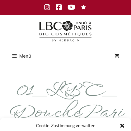
Zum
Instagram
Facebook
Youtube
Inhalt
springen
Menü
01_LBC_
DouchePari
Cookie-Zustimmung verwalten