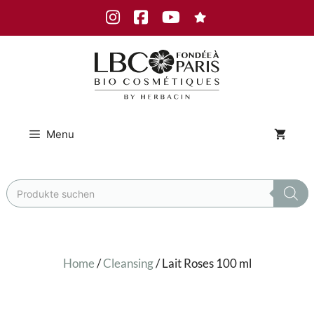
Skip
Instagram
Facebook
Youtube
to
content
Menu
Products
search
Home
/
Cleansing
/ Lait Roses 100 ml