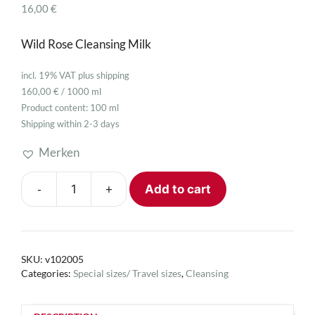
16,00
€
Wild Rose Cleansing Milk
incl. 19% VAT
plus
shipping
160,00
€
/
1000
ml
Product content: 100
ml
Shipping within 2-3 days
Merken
-
+
Add to cart
Lait
Roses
100
ml
SKU:
v102005
quantity
Categories:
Special sizes/ Travel sizes
,
Cleansing