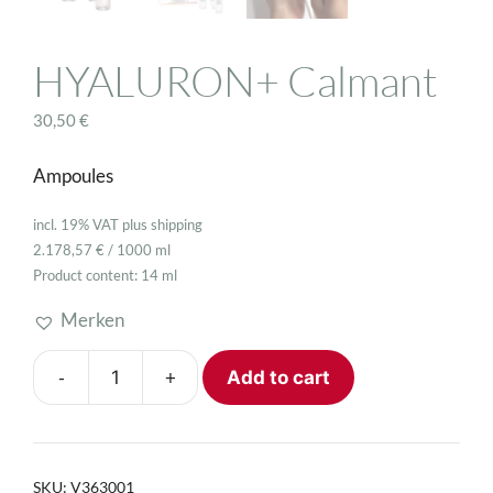
HYALURON+ Calmant
30,50
€
Ampoules
incl. 19% VAT
plus
shipping
2.178,57
€
/
1000
ml
Product content: 14
ml
Merken
-
+
Add to cart
HYALURON+
Calmant
quantity
SKU:
V363001