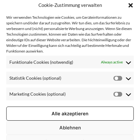
Cookie-Zustimmung verwalten
No artificial colourings,
Wir verwenden Technologien wie Cookies, um Geräteinformationen zu
No animal-derived raw materials,
speichern und/oder darauf zuzugreifen. Wir tun dies, um das Surferlebnis zu
No mineral oils,
verbessern und (nicht) personalisierte Werbung anzuzeigen. Wenn Sie diesen
Technologien zustimmen, können wir Daten wie das Surfverhalten oder
No parabens
eindeutige IDs auf dieser Website verarbeiten. Die Nichteinwilligung oder der
Widerruf der Einwilligung kann sich nachteilig auf bestimmte Merkmale und
Funktionen auswirken.
Funktionale Cookies (notwendig)
Always active
Ingredients
: Aqua (Water), Aloe Barbadensis Leaf Juice,
Propylene Glycol, Panthenol, Biosaccharide Gum-1,
Statistik Cookies (optional)
Glycerin, Sodium Hyaluronate, Butylene Glycol, Escin,
Statisti
Ruscus Aculeatus Root Extract, Ammonium Glycyrrhizate,
Cookie
Centella Asiatica Extract, Hydrolyzed Yeast Protein,
Marketing Cookies (optional)
Calendula Officinalis Flower Extract, Sodium Citrate,
(optiona
Market
Allantoin, Sodium Gluconate, Sodium Benzoate,
Cookie
Phenoxyethanol, Caprylyl Glycol, Parfum (Fragrance),
(optiona
Alle akzeptieren
Citric Acid, Potassium Hydroxide, Xanthan Gum
Ablehnen