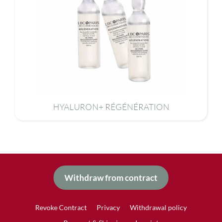
HYALURON+ RÉGÉNÉRATION
Withdraw from contract
Revoke Contract
Privacy
Withdrawal policy