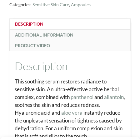
Categories:
Sensitive Skin Care
,
Ampoules
DESCRIPTION
ADDITIONAL INFORMATION
PRODUCT VIDEO
Description
This soothing serum restores radiance to
sensitive skin. An ultra-effective active herbal
complex, combined with
panthenol
and
allantoin
,
soothes the skin and reduces redness.
Hyaluronic acid and
aloe vera
instantly reduce
the unpleasant sensation of tightness caused by
dehydration. For a uniform complexion and skin
that is soft and silky to the touch.