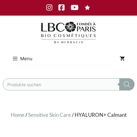
Skip
Instagram
Facebook
Youtube
to
content
Menu
Products
search
Home
/
Sensitive Skin Care
/ HYALURON+ Calmant