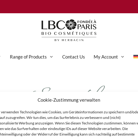
Range of Products
Contact Us
My Account
Sensible
Normal Skin
Sensitive Skin
Cookie-Zustimmung verwalten
Blemish-prone Skin
Creme_Douc
 verwenden Technologien wie Cookies, um Geräteinformationen zu speichern und/od
Dry Skin
auf zuzugreifen. Wir tun dies, um das Surferlebnis zu verbessern und (nicht)
sonalisierte Werbung anzuzeigen. Wenn Sie diesen Technologien zustimmen, können 
Mature Skin
en wie das Surfverhalten oder eindeutige IDs auf dieser Website verarbeiten. Die
hteinwilligung oder der Widerruf der Einwilligung kann sich nachteilig auf bestimmte
Oily Skin