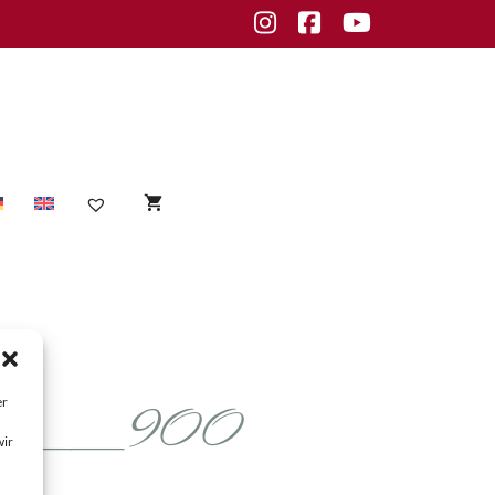
Instagram
Facebook
Youtube
Ampoules
BIOFORMULE Regeneration
Cleansing & Peeling
e__900
er
Concentrates
wir
Masks & Special Products
Moisturizer