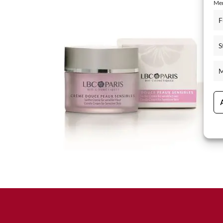
Mer
Hand- and Bodycare
F
Men Care
S
PQR Exclusive Care
Sensitive Skin Care
M
Special Care