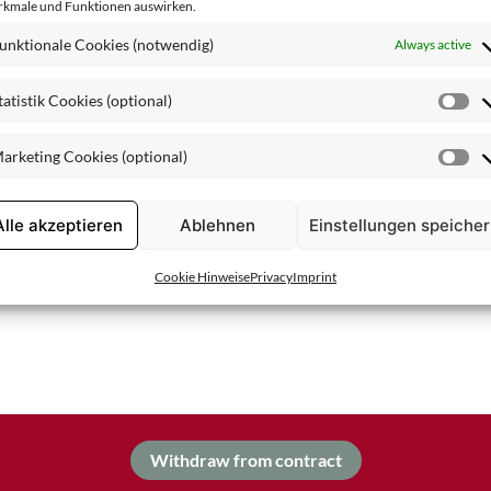
kmale und Funktionen auswirken.
Combination Skin
unktionale Cookies (notwendig)
Always active
tatistik Cookies (optional)
St
Co
arketing Cookies (optional)
(o
Ma
Co
(o
Alle akzeptieren
Ablehnen
Einstellungen speiche
Cookie Hinweise
Privacy
Imprint
Withdraw from contract