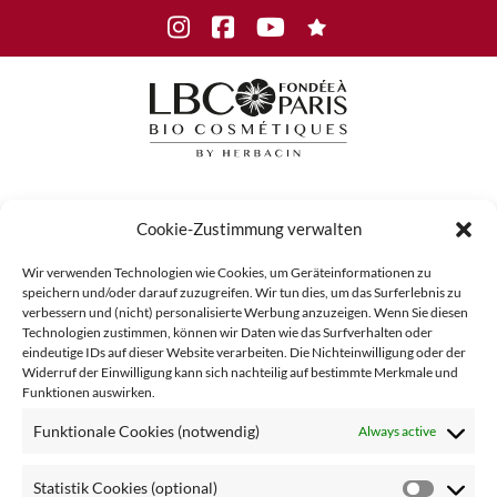
Skip
Instagram
Facebook
Youtube
to
content
Menu
Cookie-Zustimmung verwalten
Wir verwenden Technologien wie Cookies, um Geräteinformationen zu
speichern und/oder darauf zuzugreifen. Wir tun dies, um das Surferlebnis zu
1
verbessern und (nicht) personalisierte Werbung anzuzeigen. Wenn Sie diesen
Technologien zustimmen, können wir Daten wie das Surfverhalten oder
eindeutige IDs auf dieser Website verarbeiten. Die Nichteinwilligung oder der
Widerruf der Einwilligung kann sich nachteilig auf bestimmte Merkmale und
Funktionen auswirken.
Funktionale Cookies (notwendig)
Always active
Statistik Cookies (optional)