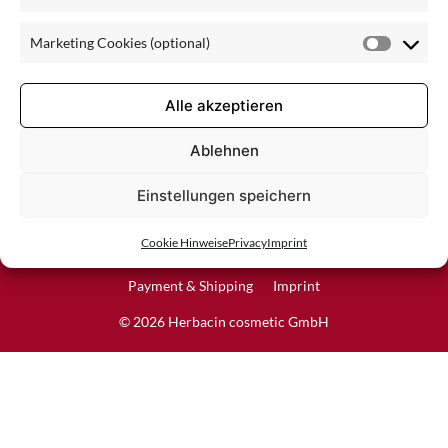
Statisti
Cookie
Marketing Cookies (optional)
(optiona
Market
Cookie
(optiona
Alle akzeptieren
Ablehnen
Einstellungen speichern
Withdraw from contract
Cookie Hinweise
Privacy
Imprint
Revoke Contract
Privacy
Withdrawal policy
Payment & Shipping
Imprint
© 2026 Herbacin cosmetic GmbH
Item added to cart.
Checkout
0 items -
0,00
€