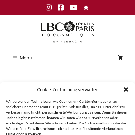
Skip
Instagram
Facebook
Youtube
to
content
Menu
01_LBC_
Cookie-Zustimmung verwalten
Wir verwenden Technologien wie Cookies, um Geräteinformationen zu
PQR9_Bi
speichern und/oder darauf zuzugreifen. Wir tun dies, um das Surferlebnis zu
verbessern und (nicht) personalisierte Werbung anzuzeigen. Wenn Sie diesen
Technologien zustimmen, können wir Daten wie das Surfverhalten oder
eindeutige IDs auf dieser Website verarbeiten. Die Nichteinwilligung oder der
Widerruf der Einwilligung kann sich nachteilig auf bestimmte Merkmale und
Funktionen auswirken.