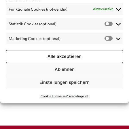
ld für
Funktionale Cookies (notwendig)
Always active
homepage
Statistik Cookies (optional)
Statisti
Cookie
Marketing Cookies (optional)
(optiona
Market
Cookie
(optiona
Alle akzeptieren
Ablehnen
Einstellungen speichern
Cookie Hinweise
Privacy
Imprint