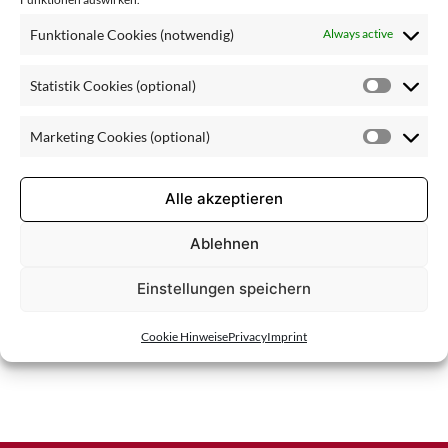
l_Vegetal
Funktionale Cookies (notwendig)
Always active
Statistik Cookies (optional)
Statisti
Cookie
Marketing Cookies (optional)
(optiona
Market
Cookie
(optiona
Alle akzeptieren
Ablehnen
Einstellungen speichern
Cookie Hinweise
Privacy
Imprint