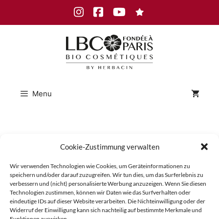
Skip
Instagram
Facebook
Youtube
to
content
Menu
LBC_Aug
Cookie-Zustimmung verwalten
Wir verwenden Technologien wie Cookies, um Geräteinformationen zu
enpflege_Ge
speichern und/oder darauf zuzugreifen. Wir tun dies, um das Surferlebnis zu
verbessern und (nicht) personalisierte Werbung anzuzeigen. Wenn Sie diesen
Technologien zustimmen, können wir Daten wie das Surfverhalten oder
eindeutige IDs auf dieser Website verarbeiten. Die Nichteinwilligung oder der
Widerruf der Einwilligung kann sich nachteilig auf bestimmte Merkmale und
Funktionen auswirken.