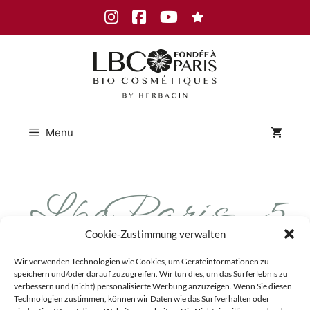
Skip
Instagram
Facebook
Youtube
to
content
Menu
LbcParis_5
Cookie-Zustimmung verwalten
0ml_BioFor
Wir verwenden Technologien wie Cookies, um Geräteinformationen zu
speichern und/oder darauf zuzugreifen. Wir tun dies, um das Surferlebnis zu
verbessern und (nicht) personalisierte Werbung anzuzeigen. Wenn Sie diesen
Technologien zustimmen, können wir Daten wie das Surfverhalten oder