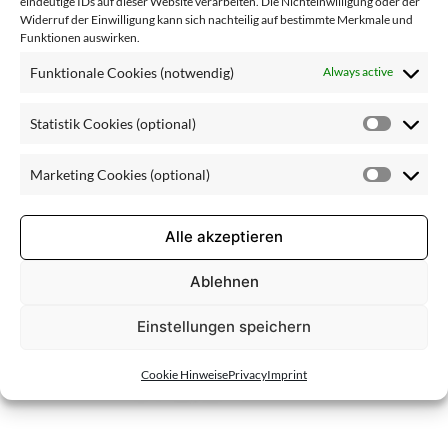
mule-
eindeutige IDs auf dieser Website verarbeiten. Die Nichteinwilligung oder der
Widerruf der Einwilligung kann sich nachteilig auf bestimmte Merkmale und
Funktionen auswirken.
PQR9
Funktionale Cookies (notwendig)
Always active
Statistik Cookies (optional)
Statisti
Cookie
Marketing Cookies (optional)
(optiona
Market
Cookie
(optiona
Alle akzeptieren
Ablehnen
Einstellungen speichern
Cookie Hinweise
Privacy
Imprint