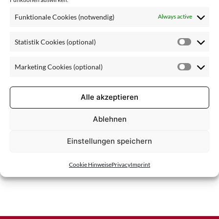
nt
Funktionale Cookies (notwendig)
Always active
Statistik Cookies (optional)
Statisti
Cookie
Marketing Cookies (optional)
(optiona
Market
Cookie
(optiona
Alle akzeptieren
Ablehnen
Einstellungen speichern
Cookie Hinweise
Privacy
Imprint