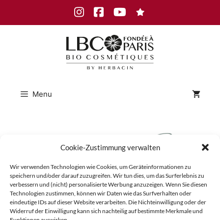
Skip
Instagram
Facebook
Youtube
to
content
Menu
LBC_Ma
Cookie-Zustimmung verwalten
Wir verwenden Technologien wie Cookies, um Geräteinformationen zu
sque_Calma
speichern und/oder darauf zuzugreifen. Wir tun dies, um das Surferlebnis zu
verbessern und (nicht) personalisierte Werbung anzuzeigen. Wenn Sie diesen
Technologien zustimmen, können wir Daten wie das Surfverhalten oder
eindeutige IDs auf dieser Website verarbeiten. Die Nichteinwilligung oder der
Widerruf der Einwilligung kann sich nachteilig auf bestimmte Merkmale und
Funktionen auswirken.