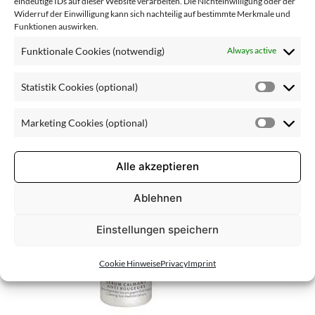
_Anti_Rou
eindeutige IDs auf dieser Website verarbeiten. Die Nichteinwilligung oder der
Widerruf der Einwilligung kann sich nachteilig auf bestimmte Merkmale und
Funktionen auswirken.
geurs
Funktionale Cookies (notwendig)
Always active
Statistik Cookies (optional)
Statisti
Cookie
Marketing Cookies (optional)
(optiona
Market
Cookie
(optiona
Alle akzeptieren
Ablehnen
Einstellungen speichern
Cookie Hinweise
Privacy
Imprint