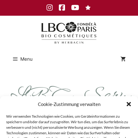
Skip
Instagram
Facebook
Youtube
to
content
Menu
LBC_Seru
Cookie-Zustimmung verwalten
m_Calmant
Wir verwenden Technologien wie Cookies, um Geräteinformationen zu
speichern und/oder darauf zuzugreifen. Wir tun dies, um das Surferlebnis zu
verbessern und (nicht) personalisierte Werbung anzuzeigen. Wenn Sie diesen
Technologien zustimmen, können wir Daten wie das Surfverhalten oder