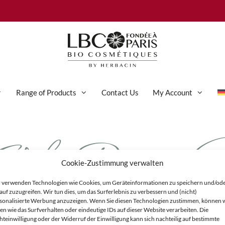
Range of Products
Contact Us
My Account
el_Doux_Net
Normal Skin
Sensitive Skin
Cookie-Zustimmung verwalten
Blemish-prone Skin
 verwenden Technologien wie Cookies, um Geräteinformationen zu speichern und/od
Dry Skin
auf zuzugreifen. Wir tun dies, um das Surferlebnis zu verbessern und (nicht)
sonalisierte Werbung anzuzeigen. Wenn Sie diesen Technologien zustimmen, können 
Mature Skin
en wie das Surfverhalten oder eindeutige IDs auf dieser Website verarbeiten. Die
hteinwilligung oder der Widerruf der Einwilligung kann sich nachteilig auf bestimmte
Oily Skin