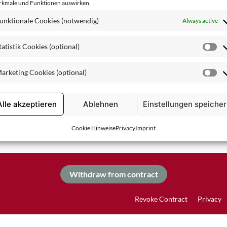
kmale und Funktionen auswirken.
Combination Skin
unktionale Cookies (notwendig)
Always active
tatistik Cookies (optional)
St
Co
arketing Cookies (optional)
(o
Ma
Co
(o
Alle akzeptieren
Ablehnen
Einstellungen speiche
Cookie Hinweise
Privacy
Imprint
Withdraw from contract
Revoke Contract
Privacy