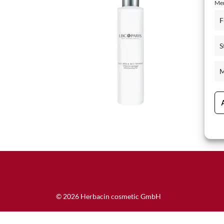
Mer
Hand- and Bodycare
F
Men Care
S
PQR Exclusive Care
Sensitive Skin Care
M
Special Care
© 2026 Herbacin cosmetic GmbH