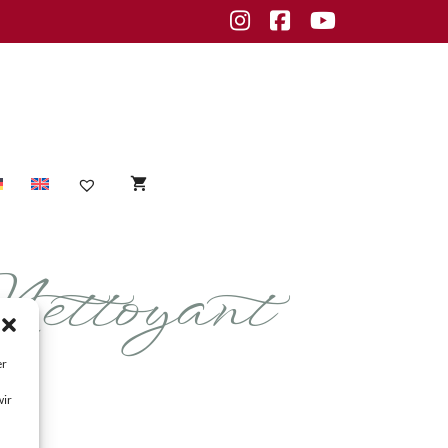
Instagram
Facebook
Youtube
toyant
Ampoules
BIOFORMULE Regeneration
Cleansing & Peeling
er
Concentrates
wir
Masks & Special Products
Moisturizer