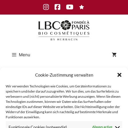
Skip
Instagram
Facebook
Youtube
to
content
Menu
Cookie-Zustimmung verwalten
LBC_Lait
Wir verwenden Technologien wie Cookies, um Geräteinformationen zu
speichern und/oder darauf zuzugreifen. Wir tun dies, um das Surferlebnis zu
verbessern und (nicht) personalisierte Werbung anzuzeigen. Wenn Sie diesen
_Roses
Technologien zustimmen, können wir Daten wie das Surfverhalten oder
eindeutige IDs auf dieser Website verarbeiten. Die Nichteinwilligung oder der
Widerruf der Einwilligung kann sich nachteilig auf bestimmte Merkmale und
Funktionen auswirken.
Funktionale Cookies (notwendig)
Always active