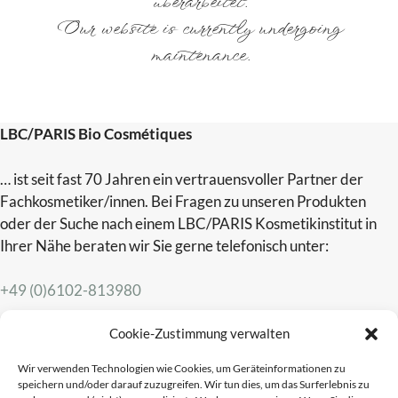
überarbeitet.
Our website is currently undergoing
maintenance.
LBC/PARIS Bio Cosmétiques
… ist seit fast 70 Jahren ein vertrauensvoller Partner der
Fachkosmetiker/innen. Bei Fragen zu unseren Produkten
oder der Suche nach einem LBC/PARIS Kosmetikinstitut in
Ihrer Nähe beraten wir Sie gerne telefonisch unter:
+49 (0)6102-813980
Cookie-Zustimmung verwalten
Gerne sind wir auch per E-Mail
lbc@lbc-paris.com
erreichbar
und antworten schnellstmöglich auf Ihre individuellen
Wir verwenden Technologien wie Cookies, um Geräteinformationen zu
Anliegen.
speichern und/oder darauf zuzugreifen. Wir tun dies, um das Surferlebnis zu