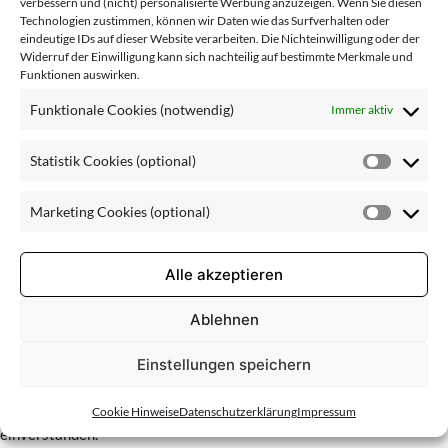
verbessern und (nicht) personalisierte Werbung anzuzeigen. Wenn Sie diesen
Technologien zustimmen, können wir Daten wie das Surfverhalten oder
á bientôt
eindeutige IDs auf dieser Website verarbeiten. Die Nichteinwilligung oder der
Ihr LBC/PARIS Team
Widerruf der Einwilligung kann sich nachteilig auf bestimmte Merkmale und
Funktionen auswirken.
Wir werden Sie informieren, sobald unsere neue Website
Funktionale Cookies (notwendig)
Immer aktiv
online geht.
Statistik Cookies (optional)
Statisti
Vorname:
Cookie
Marketing Cookies (optional)
(optiona
Market
Cookie
Nachname:
(optiona
Alle akzeptieren
E-Mail
Ablehnen
Einstellungen speichern
Ja, ich bin mit der Verarbeitung und Nutzung meiner Angaben
Cookie Hinweise
Datenschutzerklärung
Impressum
zum Newsletterversand im
Rahmen der Datenschutzerklärung
einverstanden.