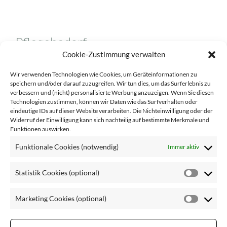
Pflegebedarf
Cookie-Zustimmung verwalten
reife Haut
Wir verwenden Technologien wie Cookies, um Geräteinformationen zu
speichern und/oder darauf zuzugreifen. Wir tun dies, um das Surferlebnis zu
trockene Haut
verbessern und (nicht) personalisierte Werbung anzuzeigen. Wenn Sie diesen
Technologien zustimmen, können wir Daten wie das Surfverhalten oder
eindeutige IDs auf dieser Website verarbeiten. Die Nichteinwilligung oder der
Widerruf der Einwilligung kann sich nachteilig auf bestimmte Merkmale und
Funktionen auswirken.
Pflegebereich
Funktionale Cookies (notwendig)
Immer aktiv
Statistik Cookies (optional)
Anti-Aging-Pflege
Statisti
Cookie
Körperpflege
Marketing Cookies (optional)
(optiona
Market
Masken und Spezialprodukte
Cookie