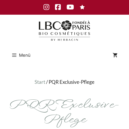
Zum
Instagram
Facebook
Youtube
Inhalt
springen
Menü
Start
/ PQR Exclusive-Pflege
PQR Exclusive-
Pflege