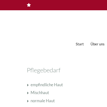
Zum
Inhalt
springen
Start
Über uns
Ampullen
Pflegebedarf
Augen- und Lippenpflege
Bioformule Regenerationspflege
empfindliche Haut
Männerpflege
Mischhaut
Masken & Spezialprodukte
normale Haut
PQR Exklusiv-Pflege