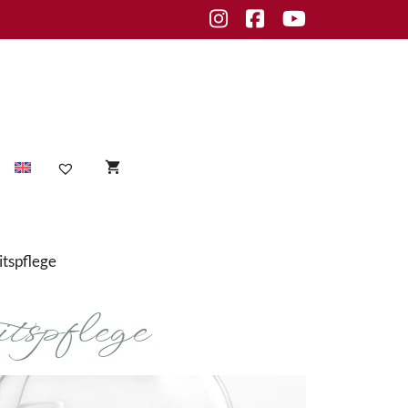
Instagram
Facebook
Youtube
Sensible Haut
itspflege
empfindliche Haut
tspflege
Unreine Haut
Unreinheiten
fettige Haut
normale Haut