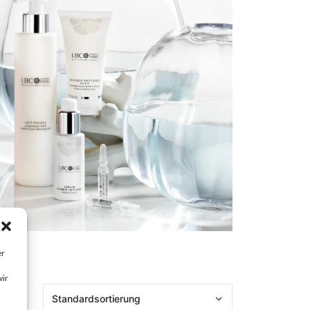
reife Haut
Mischhaut
trockene Haut
Reinigung
Feuchtigkeitspflege
Traditionelle Pflege
er
wir