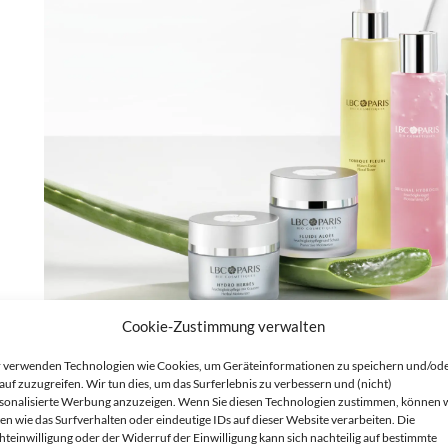
Spezialpflege
Cookie-Zustimmung verwalten
 verwenden Technologien wie Cookies, um Geräteinformationen zu speichern und/od
Frische Ausstrahlung und Schutz.
auf zuzugreifen. Wir tun dies, um das Surferlebnis zu verbessern und (nicht)
sonalisierte Werbung anzuzeigen. Wenn Sie diesen Technologien zustimmen, können 
en wie das Surfverhalten oder eindeutige IDs auf dieser Website verarbeiten. Die
Alle 3 Ergebnisse werden angezeigt
hteinwilligung oder der Widerruf der Einwilligung kann sich nachteilig auf bestimmte