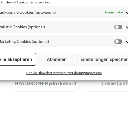
kmale und Funktionen auswirken.
unktionale Cookies (notwendig)
Immer aktiv
tatistik Cookies (optional)
St
Co
arketing Cookies (optional)
(o
Ma
Co
(o
Alle akzeptieren
Ablehnen
Einstellungen speiche
Cookie Hinweise
Datenschutzerklärung
Impressum
HYALURON+ Hydro Intensif
Crème Cont