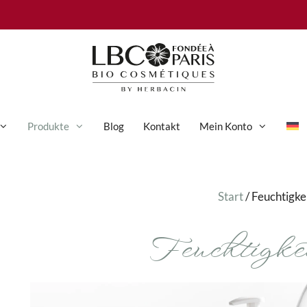
Produkte
Blog
Kontakt
Mein Konto
Anti-Aging-Pflege
Start
/ Feuchtigke
Augenpflege
Feuchtigkei
Gesichtspflege
Hand- und Körperpflege
Körperpflege
Reinigung & Peeling