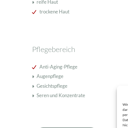
reife Haut
Schisandra Anti-Aging-Pflege
trockene Haut
Seren & Konzentrate
Sondergrößen/ Reisegrößen
Alle Produkte ansehen
Pflegebereich
Anti-Aging-Pflege
Augenpflege
Gesichtspflege
Seren und Konzentrate
Wir
dar
per
Dat
Nic